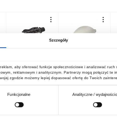
Szczegóły
e
INCARA Gniazdo meblowe
INCARA Gniazdo meblowe
I
y
słupek TOWER 60 4x2p+z
DISQ 60 2p+z z pokrywą
P
2,0 m 654972
2,0 m czarny 654723
m
209,57 zł
brutto
203,65 zł
brutto
6
reklam, aby oferować funkcje społecznościowe i analizować ruch w 
iowym, reklamowym i analitycznym. Partnerzy mogą połączyć te i
Twojej zgodzie możemy lepiej dopasować ofertę do Twoich zaintere
Funkcjonalne
Analityczne / wydajności
DO KOSZYKA
DO KOSZYKA