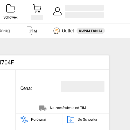
Zaloguj się / Załóż konto
i odkryj
Schowek
Usług
4704F
Cena:
Na zamówienie od TIM
Porównaj
Do Schowka