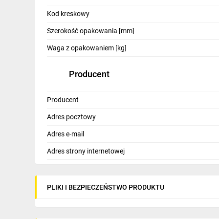
IT, GSM
Kod kreskowy
Odzież ochronna i BHP
Szerokość opakowania [mm]
Inne
Waga z opakowaniem [kg]
Budowa i Remont
Producent
Elektronika
Producent
Smart home
Adres pocztowy
Elektromobilność
Adres e-mail
Telewizja naziemna i satelitarna
Adres strony internetowej
Wentylacja i rekuperacja
PLIKI I BEZPIECZEŃSTWO PRODUKTU