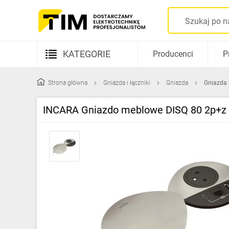
KATEGORIE
Producenci
P
Aparatura elektryczna
Strona główna
Gniazda i łączniki
Gniazda
Gniazda 
Kable i przewody
INCARA Gniazdo meblowe DISQ 80 2p+z 
Rozdzielnice i obudowy
Elementy prowadzenia kabli
Fotowoltaika
Gniazda i łączniki
Źródła światła
Oprawy oświetleniowe