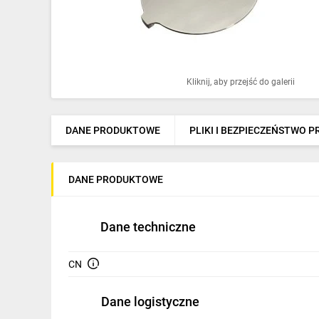
Ochrona odgromowa
Pompy ciepła
Osprzęt łączeniowy
Kliknij, aby przejść do galerii
Ogrzewanie
Elektronarzędzia i mierniki
DANE PRODUKTOWE
PLIKI I BEZPIECZEŃSTWO 
Domofony i dzwonki
DANE PRODUKTOWE
Alarmy, monitoring, komunikacja
Napędy elektryczne
Dane techniczne
Pneumatyka
CN
Dom i ogród
Dane logistyczne
Klimatyzacja