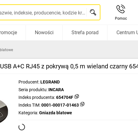
Szukaj po nazwie, indeksie, producencie, kodzie kreskowym...
Pomoc
romocje
Nowości
Strefa porad
Centrum 
blatowe
USB A+C RJ45 z pokrywą 0,5 m wieland czarny 65
Producent:
LEGRAND
Seria produktu:
INCARA
Indeks producenta:
654704F
Indeks TIM:
0001-00017-01463
Kategoria:
Gniazda blatowe