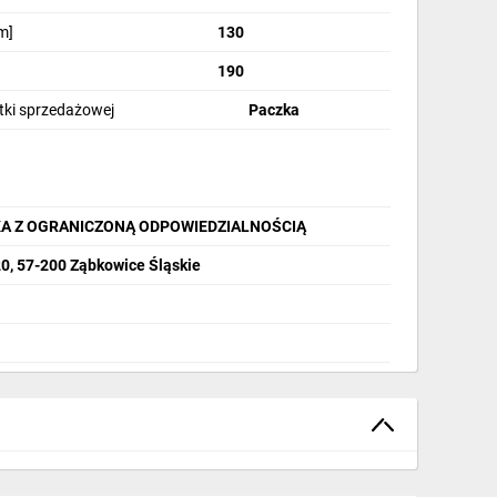
m]
130
190
stki sprzedażowej
Paczka
A Z OGRANICZONĄ ODPOWIEDZIALNOŚCIĄ
20, 57-200 Ząbkowice Śląskie