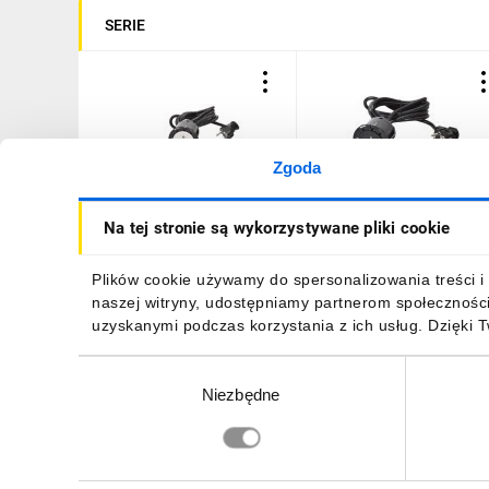
SERIE
Zgoda
INCARA Gniazdo meblowe
INCARA Gniazdo meblow
Na tej stronie są wykorzystywane pliki cookie
DISQ 60 2p+z 2,0 m biały
DISQ 60 2p+z 2,0 m czarn
654720
654721
153,77 zł
brutto
153,77 zł
brutto
Plików cookie używamy do spersonalizowania treści i 
naszej witryny, udostępniamy partnerom społecznośc
uzyskanymi podczas korzystania z ich usług. Dzięki 
Wybór
Niezbędne
zgody
DO KOSZYKA
DO KOSZYKA