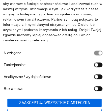
aby oferować funkcje społecznościowe i analizować ruch w
Informacje
naszej witrynie. Informacje o tym, jak korzystasz z naszej
witryny, udostępniamy partnerom społecznościowym,
reklamowym i analitycznym. Partnerzy mogą połączyć te
Pobierz naszą aplikację mobilną:
informacje z innymi danymi otrzymanymi od Ciebie lub
uzyskanymi podczas korzystania z ich usług. Dzięki Twojej
zgodzie możemy lepiej dopasować ofertę do Twoich
zainteresowań i preferencji.
Wybór
Niezbędne
zgody
Funkcjonalne
Analityczne / wydajnościowe
Reklamowe
Biuro Obsługi Klienta:
lub
801 500 700
71 37 61 600
Zgłoś
ZAAKCEPTUJ WSZYSTKIE CIASTECZKA
pn.-pt. 8:00-16:00