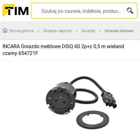
Szukaj po nazwie, indeksie, producencie, kodzie kreskowym...
Strona główna
Gniazda i łączniki
Gniazda
Gniazda blatowe
INCARA Gniazdo meblowe DISQ 60 2p+z 0,5 m wieland
czarny 654721F