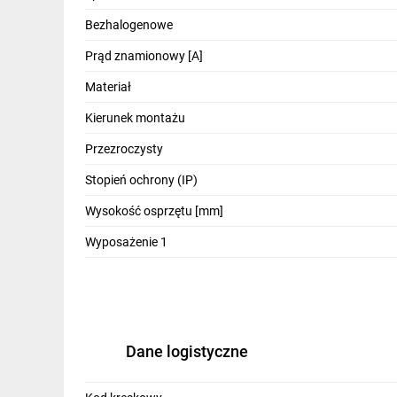
IT, GSM
Bezhalogenowe
Odzież ochronna i BHP
Prąd znamionowy [A]
Inne
Materiał
Kierunek montażu
Budowa i Remont
Przezroczysty
Elektronika
Stopień ochrony (IP)
Smart home
Wysokość osprzętu [mm]
Elektromobilność
Wyposażenie 1
Telewizja naziemna i satelitarna
Wentylacja i rekuperacja
Dane logistyczne