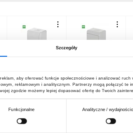
Szczegóły
Hermes Gniazdo
Hermes Łącznik schodowy
H
hermetyczne pojedyncze
hermetyczny pojedynczy
h
natynkowe z uziemieniem
natynkowy IP44 biały ŁNT-
n
16A IP44 białe 0321-02
1 0331-02
1
13,48 zł
brutto
13,17 zł
brutto
1
reklam, aby oferować funkcje społecznościowe i analizować ruch w 
b
iowym, reklamowym i analitycznym. Partnerzy mogą połączyć te i
Twojej zgodzie możemy lepiej dopasować ofertę do Twoich zaintere
Funkcjonalne
Analityczne / wydajności
DO KOSZYKA
DO KOSZYKA