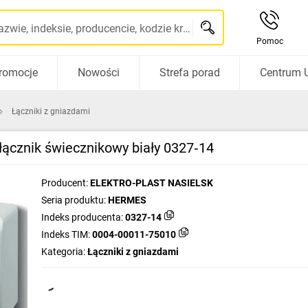
Szukaj po nazwie, indeksie, producencie, kodzie kreskowym...
Pomoc
romocje
Nowości
Strefa porad
Centrum 
Łączniki z gniazdami
ącznik świecznikowy biały 0327‑14
Producent:
ELEKTRO-PLAST NASIELSK
Seria produktu:
HERMES
Indeks producenta:
0327-14
Indeks TIM:
0004-00011-75010
Kategoria:
Łączniki z gniazdami