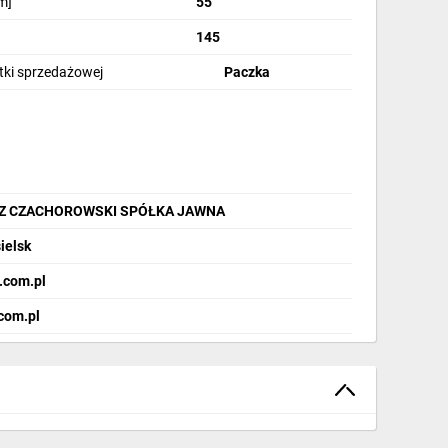
m]
55
145
stki sprzedażowej
Paczka
Z CZACHOROWSKI SPÓŁKA JAWNA
ielsk
.com.pl
.com.pl