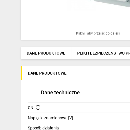
Ochrona odgromowa
Pompy ciepła
Osprzęt łączeniowy
Kliknij, aby przejść do galerii
Ogrzewanie
Elektronarzędzia i mierniki
DANE PRODUKTOWE
PLIKI I BEZPIECZEŃSTWO 
Domofony i dzwonki
DANE PRODUKTOWE
Alarmy, monitoring, komunikacja
Napędy elektryczne
Dane techniczne
Pneumatyka
CN
Dom i ogród
Napięcie znamionowe [V]
Klimatyzacja
Sposób działania