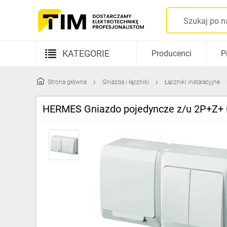
KATEGORIE
Producenci
P
Aparatura elektryczna
Strona główna
Gniazda i łączniki
Łączniki instalacyjne
Kable i przewody
HERMES Gniazdo pojedyncze z/u 2P+Z+ ł
Rozdzielnice i obudowy
Elementy prowadzenia kabli
Fotowoltaika
Gniazda i łączniki
Źródła światła
Oprawy oświetleniowe