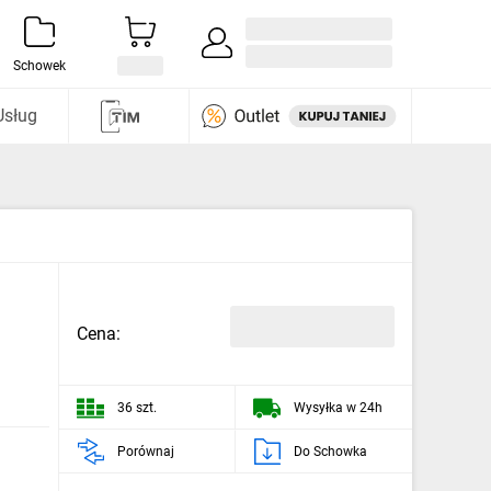
Zaloguj się / Załóż konto
i odkryj
Schowek
Usług
Cena:
36 szt.
Wysyłka w 24h
Porównaj
Do Schowka