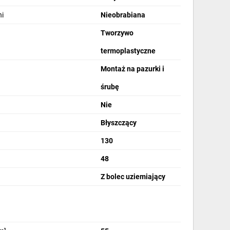
i
Nieobrabiana
Tworzywo
termoplastyczne
Montaż na pazurki i
śrubę
Nie
Błyszczący
130
48
Z bolec uziemiający