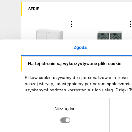
SERIE
Zgoda
Hermes Gniazdo
Hermes Gniazdo
Na tej stronie są wykorzystywane pliki cookie
hermetyczne podwójne
hermetyczne podwójne
natynkowe z uziemieniem
natynkowe z uziemieniem
16A IP44 białe GNT 0322-
16A IP44 z klapką dymną
22,21 zł
brutto
22,21 zł
brutto
Plików cookie używamy do spersonalizowania treści i 
02
białe GNT 0322-01
naszej witryny, udostępniamy partnerom społecznośc
uzyskanymi podczas korzystania z ich usług. Dzięki 
Wybór
Niezbędne
zgody
DO KOSZYKA
DO KOSZYKA