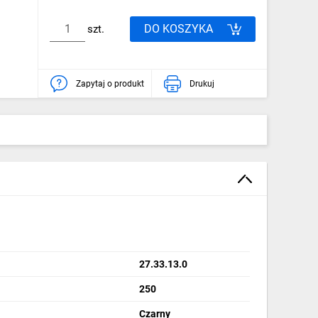
DO KOSZYKA
szt.
Zapytaj o produkt
Drukuj
27.33.13.0
250
Czarny