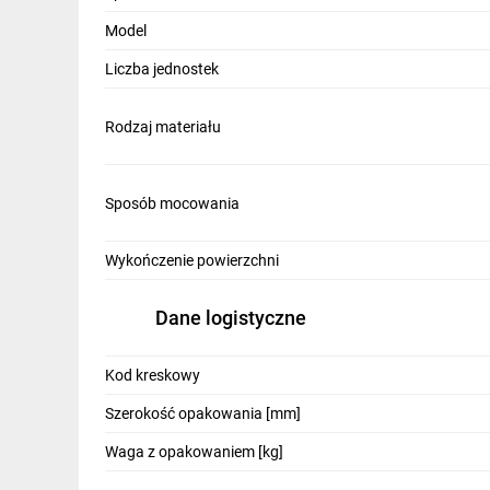
IT, GSM
Model
Odzież ochronna i BHP
Liczba jednostek
Inne
Rodzaj materiału
Budowa i Remont
Elektronika
Sposób mocowania
Smart home
Wykończenie powierzchni
Elektromobilność
Dane logistyczne
Energetyka wiatrowa
Telewizja naziemna i satelitarna
Kod kreskowy
Wentylacja i rekuperacja
Szerokość opakowania [mm]
Waga z opakowaniem [kg]