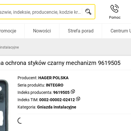
Szukaj po nazwie, indeksie, producencie, kodzie kreskowym...
Pomoc
romocje
Nowości
Strefa porad
Centrum 
instalacyjne
na ochrona styków czarny mechanizm 9619505
Producent:
HAGER POLSKA
Seria produktu:
INTEGRO
Indeks producenta:
9619505
Indeks TIM:
0002-00002-02412
Kategoria:
Gniazda instalacyjne