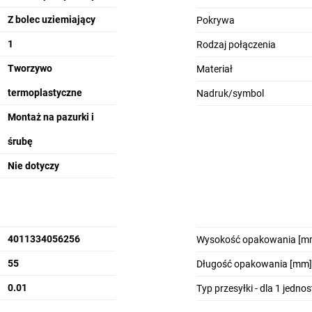
Z bolec uziemiający
Pokrywa
1
Rodzaj połączenia
Tworzywo
Materiał
termoplastyczne
Nadruk/symbol
Montaż na pazurki i
śrubę
Nie dotyczy
4011334056256
Wysokość opakowania [m
55
Długość opakowania [mm]
0.01
Typ przesyłki - dla 1 jedno