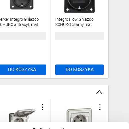
erker Integro Gniazdo
Integro Flow Gniazdo
Berker/B
CHUKO antracyt, mat
SCHUKO czarny mat
podtynk
41852505
9418505
szara 9
7,33 zł
brutto
27,33 zł
brutto
11,49 z
DO KOSZYKA
DO KOSZYKA
DO