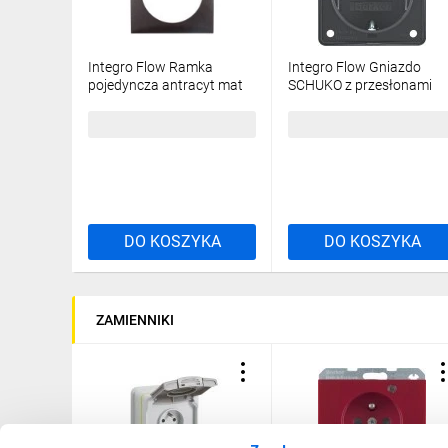
Integro Flow Ramka
Integro Flow Gniazdo
pojedyncza antracyt mat
SCHUKO z przesłonami
Integro Flow 918272505
styków antracyt mat
947792505
9,02 zł
brutto
35,94 zł
brutto
DO KOSZYKA
DO KOSZYKA
ZAMIENNIKI