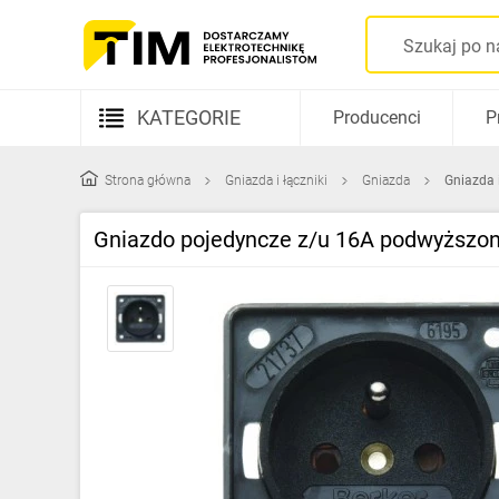
KATEGORIE
Producenci
P
Aparatura elektryczna
Strona główna
Gniazda i łączniki
Gniazda
Gniazda 
Kable i przewody
Gniazdo pojedyncze z/u 16A podwyższo
Rozdzielnice i obudowy
Elementy prowadzenia kabli
Fotowoltaika
Gniazda i łączniki
Źródła światła
Oprawy oświetleniowe