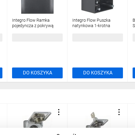
Integro Flow Ramka
Integro Flow Puszka
B
pojedyncza z pokrywą
natynkowa 1-krotna
S
antracyt mat 918282505
antracyt połysk
9
0911512515
21,59 zł
brutto
13,79 zł
brutto
2
DO KOSZYKA
DO KOSZYKA