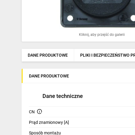
Ochrona odgromowa
Pompy ciepła
Osprzęt łączeniowy
Kliknij, aby przejść do galerii
Ogrzewanie
Elektronarzędzia i mierniki
DANE PRODUKTOWE
PLIKI I BEZPIECZEŃSTWO 
Domofony i dzwonki
DANE PRODUKTOWE
Alarmy, monitoring, komunikacja
Napędy elektryczne
Dane techniczne
Pneumatyka
CN
Dom i ogród
Prąd znamionowy [A]
Klimatyzacja
Sposób montażu