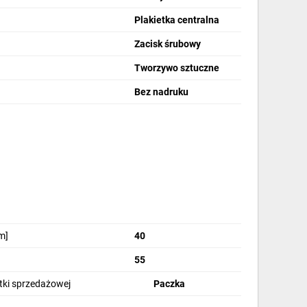
Plakietka centralna
Zacisk śrubowy
Tworzywo sztuczne
Bez nadruku
m]
40
55
stki sprzedażowej
Paczka