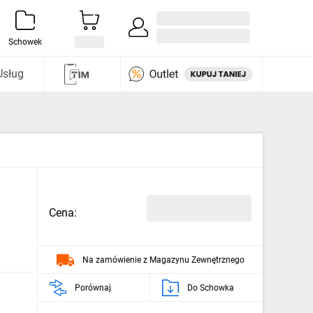
Zaloguj się / Załóż konto
i odkryj
Schowek
Usług
Cena:
Na zamówienie z Magazynu Zewnętrznego
Porównaj
Do Schowka