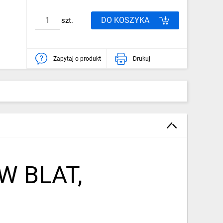
DO KOSZYKA
szt.
Zapytaj o produkt
Drukuj
 BLAT,