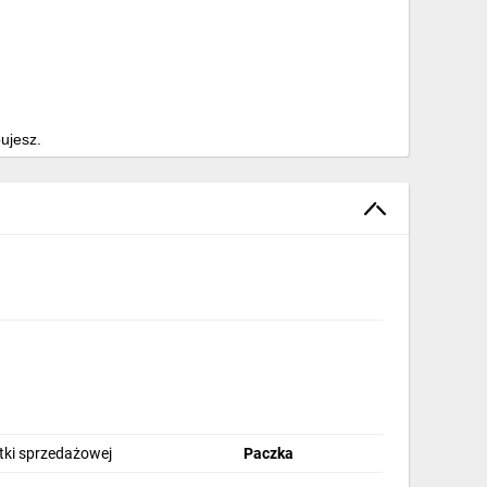
bujesz.
ewodom.
stki sprzedażowej
Paczka