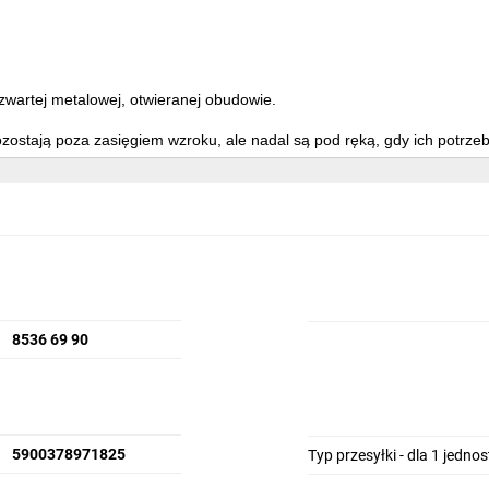
zwartej metalowej, otwieranej obudowie.
ozostają
poza zasięgiem wzroku
, ale nadal są pod ręką, gdy ich potrze
niejących punktów zasilania i zapobieganie widocznym brzydkim prz
8536 69 90
5900378971825
Typ przesyłki - dla 1 jedno