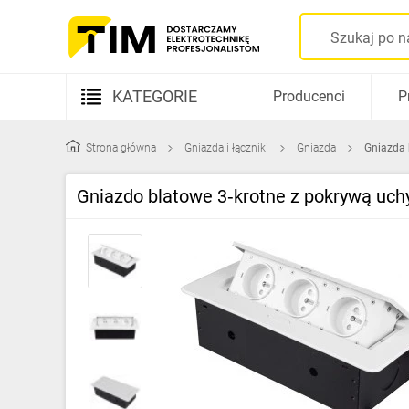
KATEGORIE
Producenci
P
Aparatura elektryczna
Strona główna
Gniazda i łączniki
Gniazda
Gniazda 
Kable i przewody
Gniazdo blatowe 3‑krotne z pokrywą uc
Rozdzielnice i obudowy
Elementy prowadzenia kabli
Fotowoltaika
Gniazda i łączniki
Źródła światła
Oprawy oświetleniowe