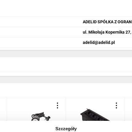
ADELID SPÓŁKA Z OGRA
ul. Mikołaja Kopernika 27
adelid@adelid.pl
zer./wys./gł.)
Szczegóły