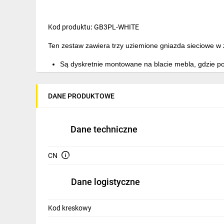
IT, GSM
Odzież ochronna i BHP
Kod produktu
:
GB3PL-WHITE
Ten zestaw zawiera trzy uziemione gniazda sieciowe w 
Inne
Są dyskretnie montowane na
blacie mebla
, gdzie p
Budowa i Remont
To
idealny sposób
na maksymalne wykorzystanie ist
Elektronika
DANE PRODUKTOWE
Dane techniczne:
Smart home
zasilanie:
230VAC/50Hz
Elektromobilność
Dane techniczne
ilość gniazd:
3
Energetyka wiatrowa
CN
rodzaj gniazd:
3P+Z
Telewizja naziemna i satelitarna
standard gniazd:
polskie (poprzez bolec)
Dane logistyczne
Wentylacja i rekuperacja
ilość gniazd USB:
0
Kod kreskowy
obciążenie maksymalne:
3600W