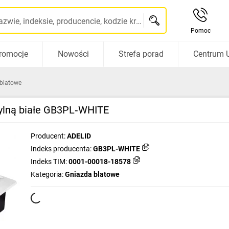
Szukaj po nazwie, indeksie, producencie, kodzie kreskowym...
Pomoc
romocje
Nowości
Strefa porad
Centrum 
blatowe
hylną białe GB3PL‑WHITE
Producent:
ADELID
Indeks producenta:
GB3PL-WHITE
Indeks TIM:
0001-00018-18578
Kategoria:
Gniazda blatowe