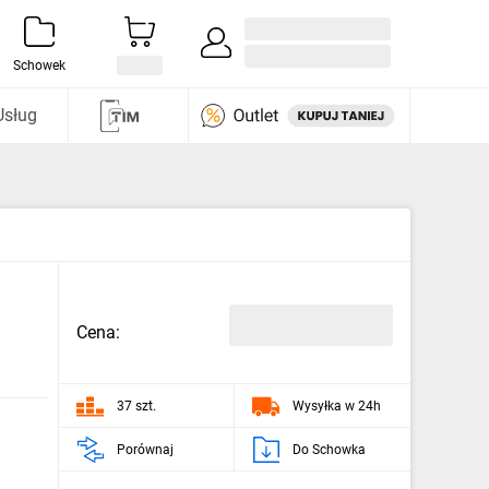
Zaloguj się / Załóż konto
i odkryj
Schowek
Usług
Cena:
37 szt.
Wysyłka w 24h
Porównaj
Do Schowka