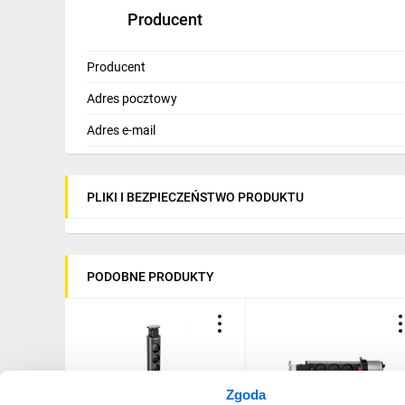
przewód
: zasilający, czarny, 3G1,5 mm2
Producent
długość przewodu
: 1,5m
Producent
kolor:
biały
Adres pocztowy
wymiary:
265 x 119 x 3,2 mm (szer./wys./gł.)
Adres e-mail
wymiary otworu montażowego:
223 x 108 x 65 mm (s
PLIKI I BEZPIECZEŃSTWO PRODUKTU
PODOBNE PRODUKTY
Zgoda