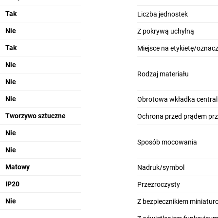
Tak
Liczba jednostek
Nie
Z pokrywą uchylną
Tak
Miejsce na etykietę/oznac
Nie
Rodzaj materiału
Nie
Nie
Obrotowa wkładka centra
Tworzywo sztuczne
Ochrona przed prądem pr
Nie
Sposób mocowania
Nie
Matowy
Nadruk/symbol
IP20
Przezroczysty
Nie
Z bezpiecznikiem miniatu