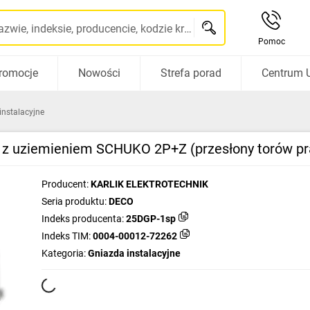
Szukaj po nazwie, indeksie, producencie, kodzie kreskowym...
Pomoc
romocje
Nowości
Strefa porad
Centrum 
instalacyjne
z uziemieniem SCHUKO 2P+Z (przesłony torów pr
Producent:
KARLIK ELEKTROTECHNIK
Seria produktu:
DECO
Indeks producenta:
25DGP-1sp
Indeks TIM:
0004-00012-72262
Kategoria:
Gniazda instalacyjne