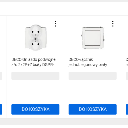
DECO Gniazdo podwójne
DECO Łącznik
D
z/u 2x2P+Z biały DGPR-
jednobiegunowy biały
j
2zp
DWP-1
m
27,18 zł
brutto
21,80 zł
brutto
2
DO KOSZYKA
DO KOSZYKA