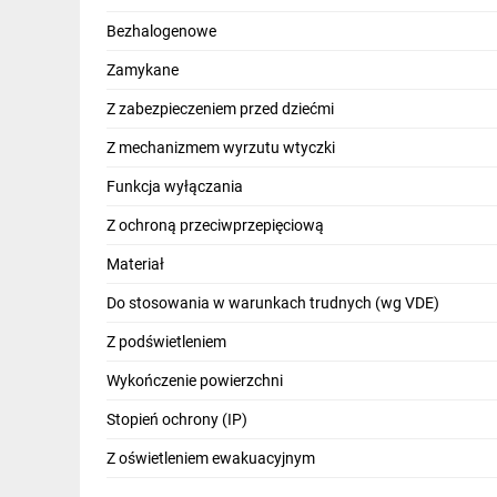
IT, GSM
Bezhalogenowe
Odzież ochronna i BHP
Zamykane
Inne
Z zabezpieczeniem przed dziećmi
Z mechanizmem wyrzutu wtyczki
Budowa i Remont
Funkcja wyłączania
Elektronika
Z ochroną przeciwprzepięciową
Smart home
Materiał
Elektromobilność
Do stosowania w warunkach trudnych (wg VDE)
Energetyka wiatrowa
Z podświetleniem
Telewizja naziemna i satelitarna
Wykończenie powierzchni
Wentylacja i rekuperacja
Stopień ochrony (IP)
Z oświetleniem ewakuacyjnym