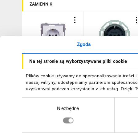
ZAMIENNIKI
Zgoda
AS Gniazdo pojedyncze
1930 Gniazdo SCHUKO
Na tej stronie są wykorzystywane pliki cookie
z/u Schuko białe GP-
czarne 474521
1GS/m/00
16,35 zł
brutto
62,71 zł
brutto
Plików cookie używamy do spersonalizowania treści i 
naszej witryny, udostępniamy partnerom społecznośc
uzyskanymi podczas korzystania z ich usług. Dzięki 
Wybór
Niezbędne
zgody
DO KOSZYKA
DO KOSZYKA