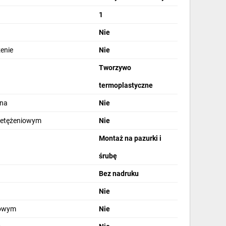
1
Nie
zenie
Nie
Tworzywo
termoplastyczne
lna
Nie
zetężeniowym
Nie
Montaż na pazurki i
śrubę
Bez nadruku
Nie
rowym
Nie