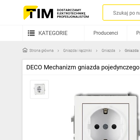
KATEGORIE
Producenci
P
Aparatura elektryczna
Strona główna
Gniazda i łączniki
Gniazda
Gniazda 
Kable i przewody
DECO Mechanizm gniazda pojedynczego 
Rozdzielnice i obudowy
Elementy prowadzenia kabli
Fotowoltaika
Gniazda i łączniki
Źródła światła
Oprawy oświetleniowe