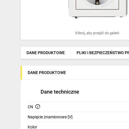
Ochrona odgromowa
Pompy ciepła
Osprzęt łączeniowy
Kliknij, aby przejść do galerii
Ogrzewanie
Elektronarzędzia i mierniki
DANE PRODUKTOWE
PLIKI I BEZPIECZEŃSTWO 
Domofony i dzwonki
DANE PRODUKTOWE
Alarmy, monitoring, komunikacja
Napędy elektryczne
Dane techniczne
Pneumatyka
CN
Dom i ogród
Napięcie znamionowe [V]
Klimatyzacja
Kolor