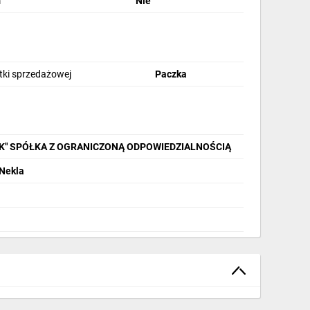
m
Nie
stki sprzedażowej
Paczka
IK" SPÓŁKA Z OGRANICZONĄ ODPOWIEDZIALNOŚCIĄ
 Nekla