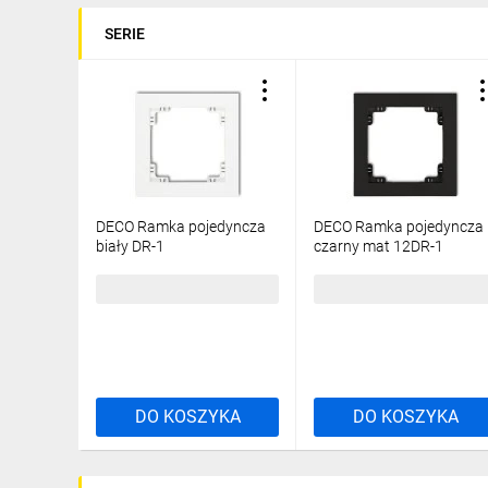
SERIE
DECO Ramka pojedyncza
DECO Ramka pojedyncza
biały DR-1
czarny mat 12DR-1
5,02 zł
brutto
10,66 zł
brutto
DO KOSZYKA
DO KOSZYKA