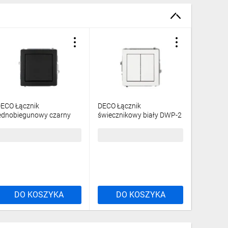
ECO Łącznik
DECO Łącznik
DECO Gn
ednobiegunowy czarny
świecznikowy biały DWP-2
z/u czar
at 12DWP-1
2zp
8,91 zł
brutto
25,25 zł
brutto
37,43 z
DO KOSZYKA
DO KOSZYKA
DO