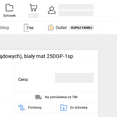
Zaloguj się / Załóż konto
i odkryj
Schowek
Usług
ądowych), biały mat 25DGP‑1sp
Cena:
Na zamówienie od TIM
Porównaj
Do Schowka