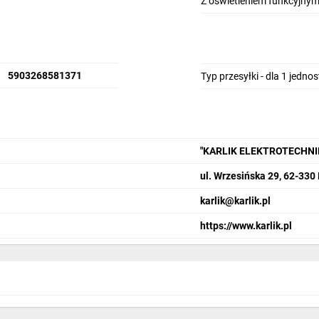
Z oświetleniem funkcyjny
5903268581371
Typ przesyłki - dla 1 jedno
"KARLIK ELEKTROTECHN
ul. Wrzesińska 29, 62-330
karlik@karlik.pl
https://www.karlik.pl