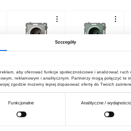
Szczegóły
AS Gniazdo pojedyncze z
AS Gniazdo pojedyncze z
A
uziemieniem schuko
uziemieniem schuko
u
kaszmir GP-1GS/m/82
zielony mat GP-1GS/m/84
p
p
25,23 zł
brutto
25,23 zł
brutto
2
reklam, aby oferować funkcje społecznościowe i analizować ruch w 
iowym, reklamowym i analitycznym. Partnerzy mogą połączyć te i
Twojej zgodzie możemy lepiej dopasować ofertę do Twoich zaintere
Funkcjonalne
Analityczne / wydajności
DO KOSZYKA
DO KOSZYKA