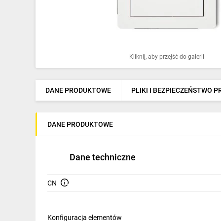
Ochrona odgromowa
Pompy ciepła
Osprzęt łączeniowy
Kliknij, aby przejść do galerii
Ogrzewanie
Elektronarzędzia i mierniki
DANE PRODUKTOWE
PLIKI I BEZPIECZEŃSTWO 
Domofony i dzwonki
DANE PRODUKTOWE
Alarmy, monitoring, komunikacja
Napędy elektryczne
Dane techniczne
Pneumatyka
CN
Dom i ogród
Klimatyzacja
Konfiguracja elementów