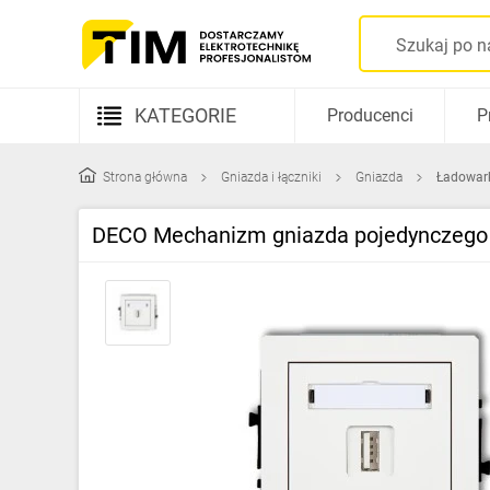
KATEGORIE
Producenci
P
Aparatura elektryczna
Strona główna
Gniazda i łączniki
Gniazda
Ładowar
Kable i przewody
DECO Mechanizm gniazda pojedynczego 
Rozdzielnice i obudowy
Elementy prowadzenia kabli
Fotowoltaika
Gniazda i łączniki
Źródła światła
Oprawy oświetleniowe