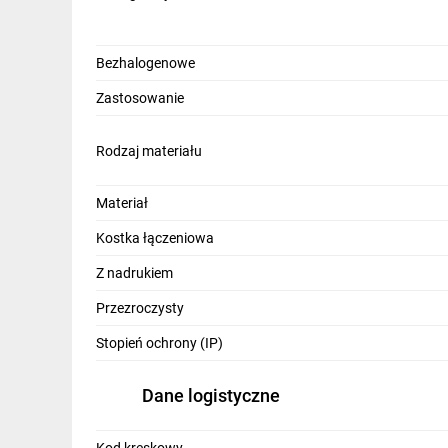
IT, GSM
Odzież ochronna i BHP
Bezhalogenowe
Inne
Zastosowanie
Budowa i Remont
Rodzaj materiału
Elektronika
Materiał
Smart home
Kostka łączeniowa
Elektromobilność
Z nadrukiem
Telewizja naziemna i satelitarna
Przezroczysty
Wentylacja i rekuperacja
Stopień ochrony (IP)
Dane logistyczne