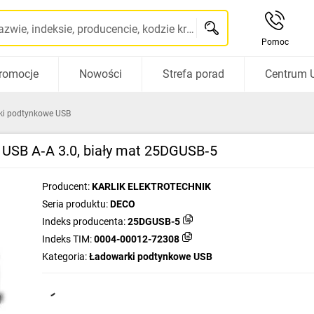
Szukaj po nazwie, indeksie, producencie, kodzie kreskowym...
Pomoc
romocje
Nowości
Strefa porad
Centrum 
ki podtynkowe USB
USB A‑A 3.0, biały mat 25DGUSB‑5
Producent:
KARLIK ELEKTROTECHNIK
Seria produktu:
DECO
Indeks producenta:
25DGUSB-5
Indeks TIM:
0004-00012-72308
Kategoria:
Ładowarki podtynkowe USB