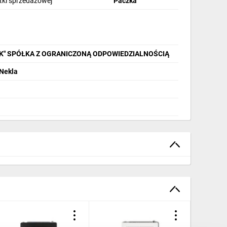
stki sprzedażowej
Paczka
IK" SPÓŁKA Z OGRANICZONĄ ODPOWIEDZIALNOŚCIĄ
 Nekla