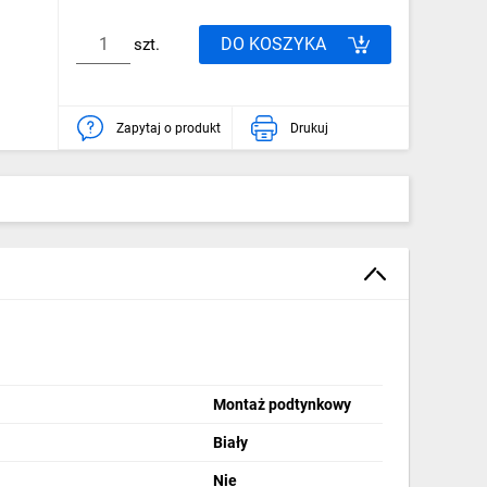
DO KOSZYKA
szt.
Zapytaj o produkt
Drukuj
Montaż podtynkowy
Biały
Nie