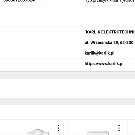
5903672037624
Typ przesyłki - dla 1 jedno
"KARLIK ELEKTROTECHN
ul. Wrzesińska 29, 62-330
karlik@karlik.pl
https://www.karlik.pl