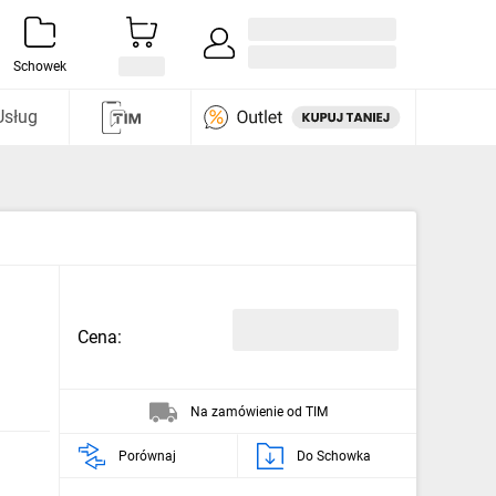
Zaloguj się / Załóż konto
i odkryj
Schowek
Usług
Cena:
Na zamówienie od TIM
Porównaj
Do Schowka