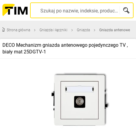
Szukaj po nazwie, indeksie, producencie, kodzie kreskowym...
Strona główna
Gniazda i łączniki
Gniazda
Gniazda antenowe
DECO Mechanizm gniazda antenowego pojedynczego TV ,
biały mat 25DGTV‑1