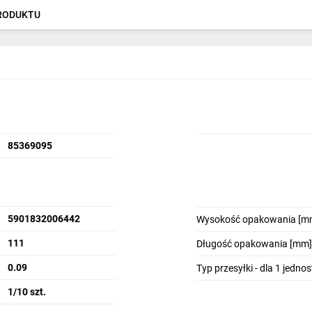
PRODUKTU
85369095
5901832006442
Wysokość opakowania [m
111
Długość opakowania [mm]
0.09
Typ przesyłki - dla 1 jedno
1/10 szt.