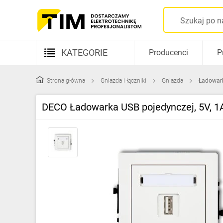
KATEGORIE
Producenci
P
Aparatura elektryczna
Strona główna
Gniazda i łączniki
Gniazda
Ładowar
Kable i przewody
DECO Ładowarka USB pojedynczej, 5V, 1
Rozdzielnice i obudowy
Elementy prowadzenia kabli
Fotowoltaika
Gniazda i łączniki
Źródła światła
Oprawy oświetleniowe