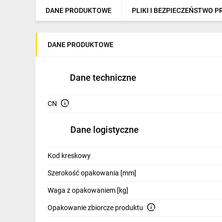
IT, GSM
DANE PRODUKTOWE
PLIKI I BEZPIECZEŃSTWO 
Odzież ochronna i BHP
DANE PRODUKTOWE
Inne
Budowa i Remont
Dane techniczne
Elektronika
CN
Smart home
Elektromobilność
Dane logistyczne
Telewizja naziemna i satelitarna
Kod kreskowy
Wentylacja i rekuperacja
Szerokość opakowania [mm]
Waga z opakowaniem [kg]
Opakowanie zbiorcze produktu