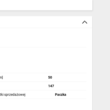
m]
50
147
stki sprzedażowej
Paczka