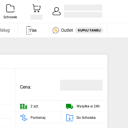
Zaloguj się / Załóż konto
i odkryj
Schowek
Usług
Cena:
2 szt.
Wysyłka w 24h
Porównaj
Do Schowka