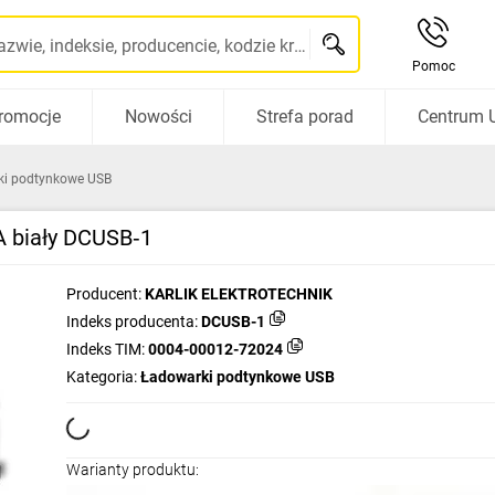
Szukaj po nazwie, indeksie, producencie, kodzie kreskowym...
Pomoc
romocje
Nowości
Strefa porad
Centrum 
ki podtynkowe USB
A biały DCUSB‑1
Producent:
KARLIK ELEKTROTECHNIK
Indeks producenta:
DCUSB-1
Indeks TIM:
0004-00012-72024
Kategoria:
Ładowarki podtynkowe USB
Warianty produktu: