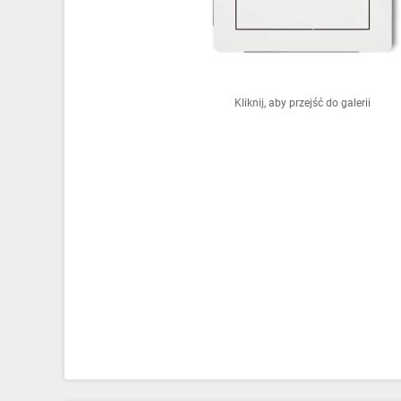
Ochrona odgromowa
Pompy ciepła
Osprzęt łączeniowy
Kliknij, aby przejść do galerii
Ogrzewanie
Elektronarzędzia i mierniki
Domofony i dzwonki
Alarmy, monitoring, komunikacja
Napędy elektryczne
Pneumatyka
Dom i ogród
Klimatyzacja