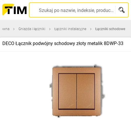
Szukaj po nazwie, indeksie, producencie, kodzie kreskowym...
główna
Gniazda i łączniki
Łączniki instalacyjne
Łączniki schodowe
DECO Łącznik podwójny schodowy złoty metalik 8DWP‑33