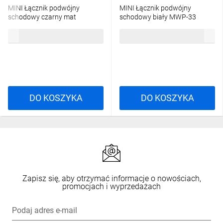
MINI Łącznik podwójny
MINI Łącznik podwójny
schodowy czarny mat
schodowy biały MWP-33
12MWP-33
43,91 zł
brutto
33,15 zł
brutto
DO KOSZYKA
DO KOSZYKA
Zapisz się, aby otrzymać informacje o nowościach,
promocjach i wyprzedażach
Podaj adres e-mail