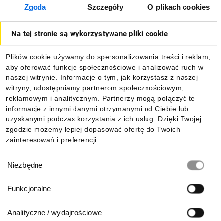
Zgoda
Szczegóły
O plikach cookies
O firmie
Na tej stronie są wykorzystywane pliki cookie
Dla kupujących
Plików cookie używamy do spersonalizowania treści i reklam,
aby oferować funkcje społecznościowe i analizować ruch w
Informacje
naszej witrynie. Informacje o tym, jak korzystasz z naszej
witryny, udostępniamy partnerom społecznościowym,
reklamowym i analitycznym. Partnerzy mogą połączyć te
Pobierz naszą aplikację mobilną:
informacje z innymi danymi otrzymanymi od Ciebie lub
uzyskanymi podczas korzystania z ich usług. Dzięki Twojej
zgodzie możemy lepiej dopasować ofertę do Twoich
zainteresowań i preferencji.
Wybór
Niezbędne
zgody
Funkcjonalne
Analityczne / wydajnościowe