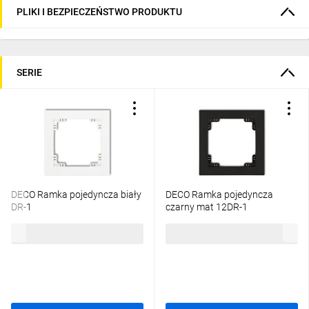
PLIKI I BEZPIECZEŃSTWO PRODUKTU
SERIE
DECO Ramka pojedyncza biały
DECO Ramka pojedyncza
DR-1
czarny mat 12DR-1
5,02 zł
brutto
10,66 zł
brutto