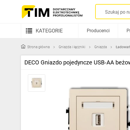
KATEGORIE
Producenci
P
Aparatura elektryczna
Strona główna
Gniazda i łączniki
Gniazda
Ładowar
Kable i przewody
DECO Gniazdo pojedyncze USB‑AA beż
Rozdzielnice i obudowy
Elementy prowadzenia kabli
Fotowoltaika
Gniazda i łączniki
Źródła światła
Oprawy oświetleniowe