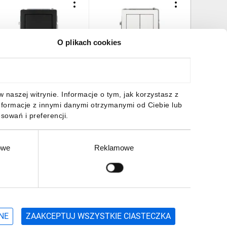
O plikach cookies
ECO Łącznik
DECO Łącznik
DECO Gn
ednobiegunowy czarny
świecznikowy biały DWP-2
z/u czar
at 12DWP-1
2zp
8,91 zł
brutto
25,25 zł
brutto
37,43 z
naszej witrynie. Informacje o tym, jak korzystasz z
nformacje z innymi danymi otrzymanymi od Ciebie lub
sowań i preferencji.
owe
Reklamowe
DO KOSZYKA
DO KOSZYKA
DO
Zgłoś
ZAPISZ SIĘ
NE
ZAAKCEPTUJ WSZYSTKIE CIASTECZKA