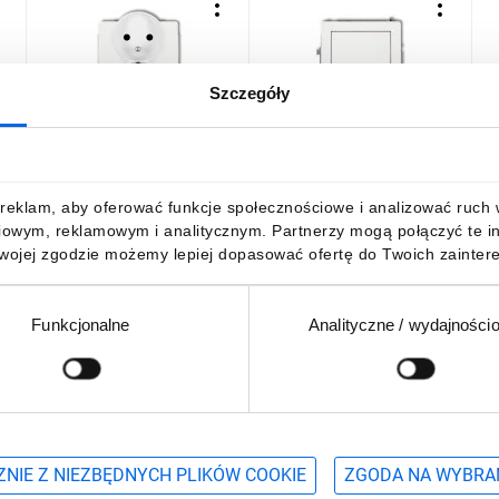
Szczegóły
DECO Gniazdo podwójne
DECO Łącznik
D
z/u 2x2P+Z biały DGPR-
jednobiegunowy biały
j
2zp
DWP-1
m
27,18 zł
brutto
21,80 zł
brutto
2
reklam, aby oferować funkcje społecznościowe i analizować ruch w 
iowym, reklamowym i analitycznym. Partnerzy mogą połączyć te i
Twojej zgodzie możemy lepiej dopasować ofertę do Twoich zaintere
Funkcjonalne
Analityczne / wydajności
DO KOSZYKA
DO KOSZYKA
Podaj adres e-mail
wościach, promocjach i wyprzedażach
NIE Z NIEZBĘDNYCH PLIKÓW COOKIE
ZGODA NA WYBRA