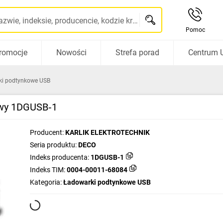
Szukaj po nazwie, indeksie, producencie, kodzie kreskowym...
Pomoc
romocje
Nowości
Strefa porad
Centrum 
ki podtynkowe USB
owy 1DGUSB‑1
Producent:
KARLIK ELEKTROTECHNIK
Seria produktu:
DECO
Indeks producenta:
1DGUSB-1
Indeks TIM:
0004-00011-68084
Kategoria:
Ładowarki podtynkowe USB