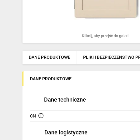
Ochrona odgromowa
Pompy ciepła
Osprzęt łączeniowy
Kliknij, aby przejść do galerii
Ogrzewanie
Elektronarzędzia i mierniki
DANE PRODUKTOWE
PLIKI I BEZPIECZEŃSTWO 
Domofony i dzwonki
DANE PRODUKTOWE
Alarmy, monitoring, komunikacja
Napędy elektryczne
Dane techniczne
Pneumatyka
CN
Dom i ogród
Dane logistyczne
Klimatyzacja