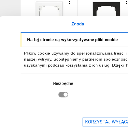
Zgoda
DECO Ramka pojedyncza
DECO Ramka pojedyncza
Na tej stronie są wykorzystywane pliki cookie
biały DR-1
czarny mat 12DR-1
5,02 zł
brutto
10,66 zł
brutto
Plików cookie używamy do spersonalizowania treści i 
naszej witryny, udostępniamy partnerom społecznośc
uzyskanymi podczas korzystania z ich usług. Dzięki 
Wybór
Niezbędne
zgody
DO KOSZYKA
DO KOSZYKA
Zapisz się, aby otrzymać informacje o no
KORZYSTAJ WYŁĄCZ