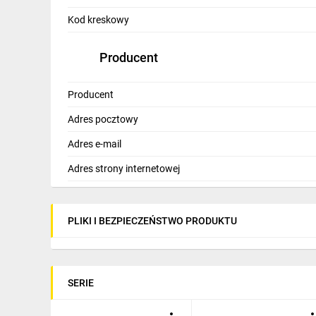
IT, GSM
Kod kreskowy
Odzież ochronna i BHP
Producent
Inne
Producent
Budowa i Remont
Adres pocztowy
Elektronika
Adres e-mail
Smart home
Adres strony internetowej
Elektromobilność
Energetyka wiatrowa
PLIKI I BEZPIECZEŃSTWO PRODUKTU
Telewizja naziemna i satelitarna
Wentylacja i rekuperacja
SERIE