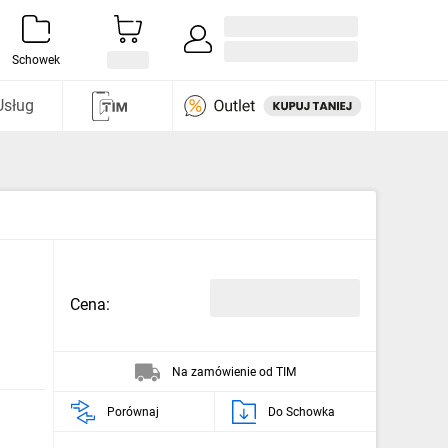
Zaloguj się / Załóż konto
i odkryj
Schowek
Usług
Cena:
Na zamówienie od TIM
Porównaj
Do Schowka