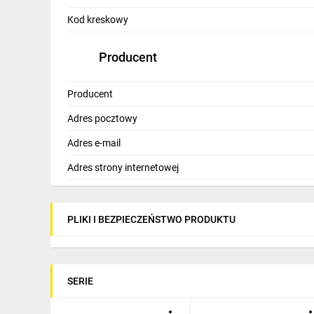
IT, GSM
Kod kreskowy
Odzież ochronna i BHP
Producent
Inne
Producent
Budowa i Remont
Adres pocztowy
Elektronika
Adres e-mail
Smart home
Adres strony internetowej
Elektromobilność
Energetyka wiatrowa
PLIKI I BEZPIECZEŃSTWO PRODUKTU
Telewizja naziemna i satelitarna
Wentylacja i rekuperacja
SERIE