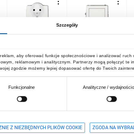
Szczegóły
DECO Gniazdo podwójne
DECO Łącznik
D
z/u 2x2P+Z biały DGPR-
jednobiegunowy biały
ś
2zp
DWP-1
27,18 zł
brutto
21,80 zł
brutto
2
reklam, aby oferować funkcje społecznościowe i analizować ruch w 
iowym, reklamowym i analitycznym. Partnerzy mogą połączyć te i
Twojej zgodzie możemy lepiej dopasować ofertę do Twoich zaintere
Funkcjonalne
Analityczne / wydajności
DO KOSZYKA
DO KOSZYKA
Podaj adres e-mail
wościach, promocjach i wyprzedażach
NIE Z NIEZBĘDNYCH PLIKÓW COOKIE
ZGODA NA WYBRA