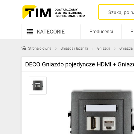
KATEGORIE
Producenci
P
Aparatura elektryczna
Strona główna
Gniazda i łączniki
Gniazda
Gniazda 
Kable i przewody
DECO Gniazdo pojedyncze HDMI + Gniazd
Rozdzielnice i obudowy
Elementy prowadzenia kabli
Fotowoltaika
Gniazda i łączniki
Źródła światła
Oprawy oświetleniowe