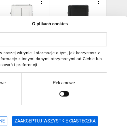
O plikach cookies
ECO Łącznik
DECO Łącznik
DECO Gn
wiecznikowy biały DWP-2
jednobiegunowy czarny
z/u czar
mat 12DWP-1
2zp
5,25 zł
brutto
28,91 zł
brutto
37,43 z
naszej witrynie. Informacje o tym, jak korzystasz z
nformacje z innymi danymi otrzymanymi od Ciebie lub
sowań i preferencji.
owe
Reklamowe
DO KOSZYKA
DO KOSZYKA
DO
Zgłoś
ZAPISZ SIĘ
NE
ZAAKCEPTUJ WSZYSTKIE CIASTECZKA