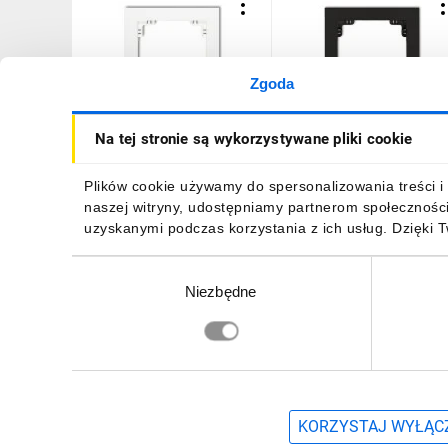
Zgoda
DECO Ramka pojedyncza
DECO Ramka pojedyncza
Na tej stronie są wykorzystywane pliki cookie
biały DR-1
czarny mat 12DR-1
5,02 zł
brutto
10,66 zł
brutto
Plików cookie używamy do spersonalizowania treści i 
naszej witryny, udostępniamy partnerom społecznośc
uzyskanymi podczas korzystania z ich usług. Dzięki 
Wybór
Niezbędne
zgody
DO KOSZYKA
DO KOSZYKA
Zapisz się, aby otrzymać informacje o no
KORZYSTAJ WYŁĄCZ