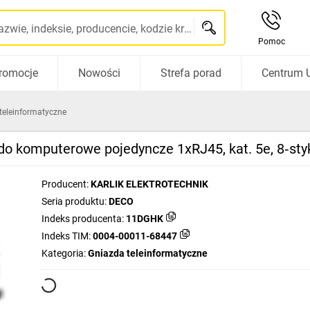
Szukaj po nazwie, indeksie, producencie, kodzie kreskowym...
Pomoc
romocje
Nowości
Strefa porad
Centrum 
teleinformatyczne
o komputerowe pojedyncze 1xRJ45, kat. 5e, 8‑st
Producent:
KARLIK ELEKTROTECHNIK
Seria produktu:
DECO
Indeks producenta:
11DGHK
Indeks TIM:
0004-00011-68447
Kategoria:
Gniazda teleinformatyczne