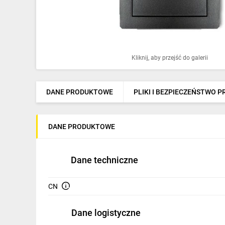
Ochrona odgromowa
Pompy ciepła
Osprzęt łączeniowy
Kliknij, aby przejść do galerii
Ogrzewanie
Elektronarzędzia i mierniki
DANE PRODUKTOWE
PLIKI I BEZPIECZEŃSTWO 
Domofony i dzwonki
DANE PRODUKTOWE
Alarmy, monitoring, komunikacja
Napędy elektryczne
Dane techniczne
Pneumatyka
CN
Dom i ogród
Dane logistyczne
Klimatyzacja