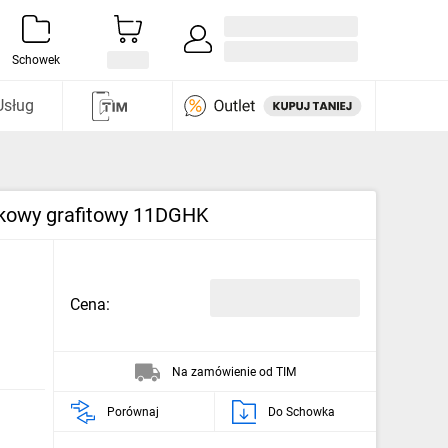
Zaloguj się / Załóż konto
i odkryj
Schowek
Usług
ykowy grafitowy 11DGHK
Cena:
Na zamówienie od TIM
Porównaj
Do Schowka