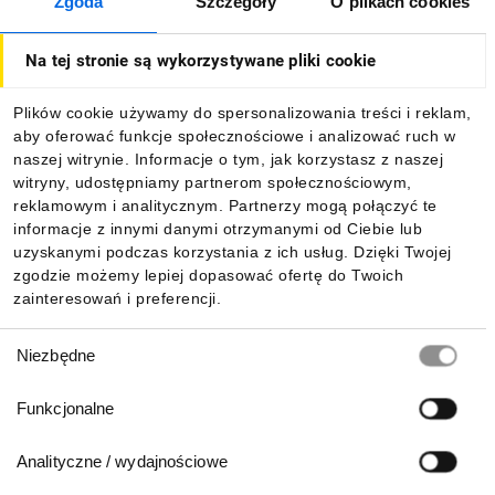
Zgoda
Szczegóły
O plikach cookies
O firmie
Na tej stronie są wykorzystywane pliki cookie
Dla kupujących
Plików cookie używamy do spersonalizowania treści i reklam,
aby oferować funkcje społecznościowe i analizować ruch w
Informacje
naszej witrynie. Informacje o tym, jak korzystasz z naszej
witryny, udostępniamy partnerom społecznościowym,
reklamowym i analitycznym. Partnerzy mogą połączyć te
Pobierz naszą aplikację mobilną:
informacje z innymi danymi otrzymanymi od Ciebie lub
uzyskanymi podczas korzystania z ich usług. Dzięki Twojej
zgodzie możemy lepiej dopasować ofertę do Twoich
zainteresowań i preferencji.
Wybór
Niezbędne
zgody
Funkcjonalne
Analityczne / wydajnościowe