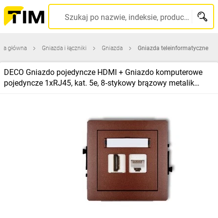
Szukaj po nazwie, indeksie, producencie, kodzie kreskowym...
ona główna
Gniazda i łączniki
Gniazda
Gniazda teleinformatyczne
DECO Gniazdo pojedyncze HDMI + Gniazdo komputerowe
pojedyncze 1xRJ45, kat. 5e, 8‑stykowy brązowy metalik
9DGHK