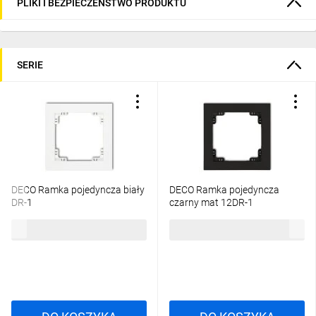
PLIKI I BEZPIECZEŃSTWO PRODUKTU
SERIE
DECO Ramka pojedyncza biały
DECO Ramka pojedyncza
DR-1
czarny mat 12DR-1
5,02 zł
brutto
10,66 zł
brutto