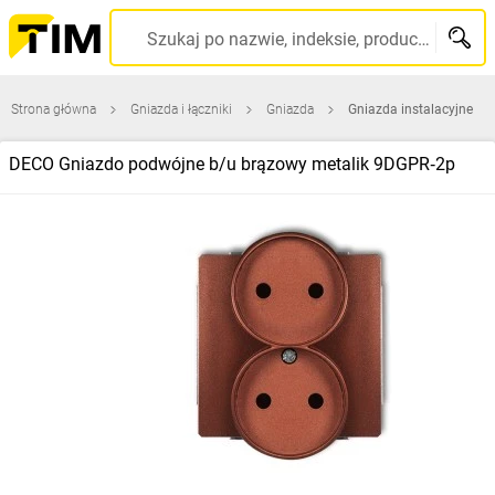
Szukaj po nazwie, indeksie, producencie, kodzie kreskowym...
Strona główna
Gniazda i łączniki
Gniazda
Gniazda instalacyjne
DECO Gniazdo podwójne b/u brązowy metalik 9DGPR‑2p