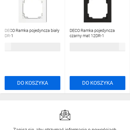
DECO Ramka pojedyncza biały
DECO Ramka pojedyncza
DR-1
czarny mat 12DR-1
5,02 zł
brutto
10,66 zł
brutto
DO KOSZYKA
DO KOSZYKA
Zapisz się, aby otrzymać informacje o nowościach,