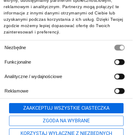
witryny, udostępniamy partnerom społecznościowym,
reklamowym i analitycznym. Partnerzy mogą połączyć te
Pobierz naszą aplikację mobilną:
informacje z innymi danymi otrzymanymi od Ciebie lub
uzyskanymi podczas korzystania z ich usług. Dzięki Twojej
zgodzie możemy lepiej dopasować ofertę do Twoich
zainteresowań i preferencji.
Wybór
Niezbędne
zgody
Funkcjonalne
Analityczne / wydajnościowe
Reklamowe
Biuro Obsługi Klienta:
lub
801 500 700
71 37 61 600
Zgłoś
ZAAKCEPTUJ WSZYSTKIE CIASTECZKA
pn.-pt. 8:00-16:00
Formularz kontaktowy
ZGODA NA WYBRANE
KORZYSTAJ WYŁĄCZNIE Z NIEZBĘDNYCH