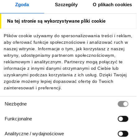
Zgoda
Szczegóły
O plikach cookies
O firmie
Na tej stronie są wykorzystywane pliki cookie
Dla kupujących
Plików cookie używamy do spersonalizowania treści i reklam,
aby oferować funkcje społecznościowe i analizować ruch w
Informacje
naszej witrynie. Informacje o tym, jak korzystasz z naszej
witryny, udostępniamy partnerom społecznościowym,
reklamowym i analitycznym. Partnerzy mogą połączyć te
Pobierz naszą aplikację mobilną:
informacje z innymi danymi otrzymanymi od Ciebie lub
uzyskanymi podczas korzystania z ich usług. Dzięki Twojej
zgodzie możemy lepiej dopasować ofertę do Twoich
zainteresowań i preferencji.
Wybór
Niezbędne
zgody
Funkcjonalne
Analityczne / wydajnościowe