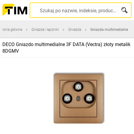
Szukaj po nazwie, indeksie, producencie, kodzie kreskowym...
Strona główna
Gniazda i łączniki
Gniazda
Gniazda multimedialne
DECO Gniazdo multimedialne 3F DATA (Vectra) złoty metalik
8DGMV