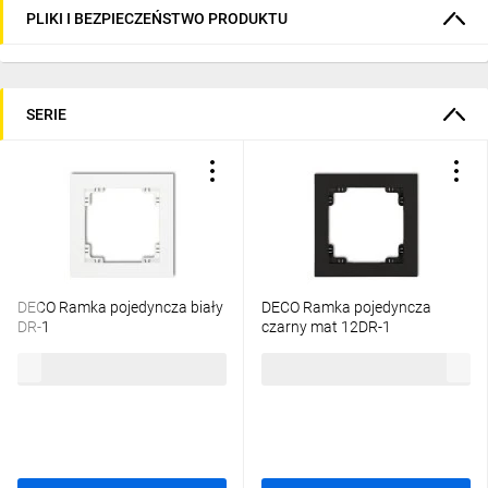
PLIKI I BEZPIECZEŃSTWO PRODUKTU
SERIE
DECO Ramka pojedyncza biały
DECO Ramka pojedyncza
DR-1
czarny mat 12DR-1
5,02 zł
brutto
10,66 zł
brutto