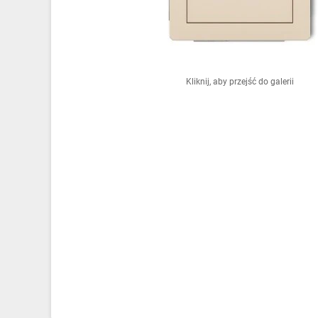
Ochrona odgromowa
Pompy ciepła
Osprzęt łączeniowy
Kliknij, aby przejść do galerii
Ogrzewanie
Elektronarzędzia i mierniki
Domofony i dzwonki
Alarmy, monitoring, komunikacja
Napędy elektryczne
Pneumatyka
Dom i ogród
Klimatyzacja