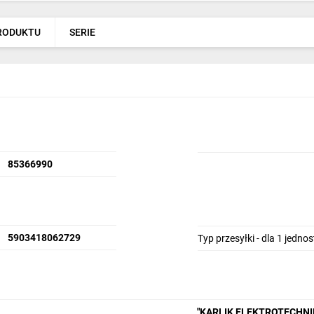
PRODUKTU
SERIE
85366990
5903418062729
Typ przesyłki - dla 1 jedno
"KARLIK ELEKTROTECHN