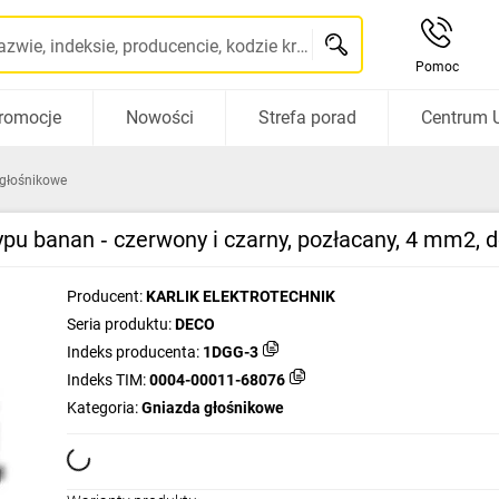
Szukaj po nazwie, indeksie, producencie, kodzie kreskowym...
Pomoc
romocje
Nowości
Strefa porad
Centrum 
głośnikowe
pu banan ‑ czerwony i czarny, pozłacany, 4 mm2,
Producent:
KARLIK ELEKTROTECHNIK
Seria produktu:
DECO
Indeks producenta:
1DGG-3
Indeks TIM:
0004-00011-68076
Kategoria:
Gniazda głośnikowe