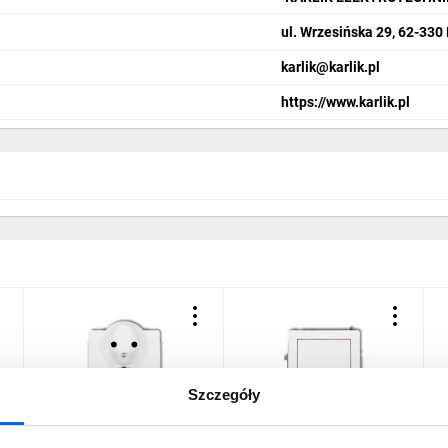
ul. Wrzesińska 29, 62-330
karlik@karlik.pl
https://www.karlik.pl
Szczegóły
DECO Gniazdo podwójne
DECO Łącznik
D