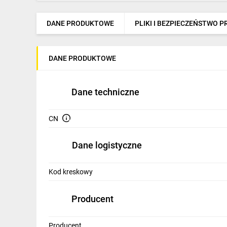
IT, GSM
DANE PRODUKTOWE
PLIKI I BEZPIECZEŃSTWO 
Odzież ochronna i BHP
Inne
DANE PRODUKTOWE
Budowa i Remont
Elektronika
Dane techniczne
Smart home
CN
Elektromobilność
Dane logistyczne
Telewizja naziemna i satelitarna
Wentylacja i rekuperacja
Kod kreskowy
Producent
Producent