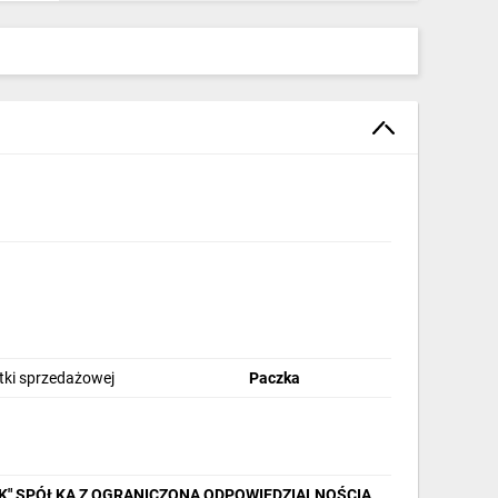
stki sprzedażowej
Paczka
IK" SPÓŁKA Z OGRANICZONĄ ODPOWIEDZIALNOŚCIĄ