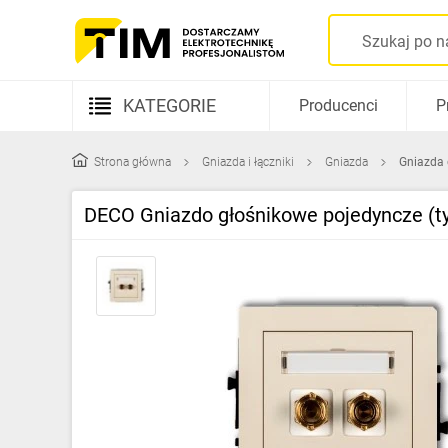
KATEGORIE
Producenci
P
Aparatura elektryczna
Strona główna
Gniazda i łączniki
Gniazda
Gniazda 
Kable i przewody
DECO Gniazdo głośnikowe pojedyncze (ty
Rozdzielnice i obudowy
Elementy prowadzenia kabli
Fotowoltaika
Gniazda i łączniki
Źródła światła
Oprawy oświetleniowe