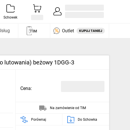
Zaloguj się / Załóż konto
i odkryj
Schowek
Usług
 do lutowania) beżowy 1DGG‑3
Cena:
Na zamówienie od TIM
Porównaj
Do Schowka