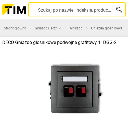
Szukaj po nazwie, indeksie, producencie, kodzie kreskowym...
Strona główna
Gniazda i łączniki
Gniazda
Gniazda głośnikowe
DECO Gniazdo głośnikowe podwójne grafitowy 11DGG‑2