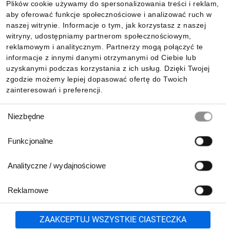
Plików cookie używamy do spersonalizowania treści i reklam,
aby oferować funkcje społecznościowe i analizować ruch w
Informacje
naszej witrynie. Informacje o tym, jak korzystasz z naszej
witryny, udostępniamy partnerom społecznościowym,
reklamowym i analitycznym. Partnerzy mogą połączyć te
Pobierz naszą aplikację mobilną:
informacje z innymi danymi otrzymanymi od Ciebie lub
uzyskanymi podczas korzystania z ich usług. Dzięki Twojej
zgodzie możemy lepiej dopasować ofertę do Twoich
zainteresowań i preferencji.
Wybór
Niezbędne
zgody
Funkcjonalne
Analityczne / wydajnościowe
Reklamowe
Biuro Obsługi Klienta:
lub
801 500 700
71 37 61 600
Zgłoś
ZAAKCEPTUJ WSZYSTKIE CIASTECZKA
pn.-pt. 8:00-16:00