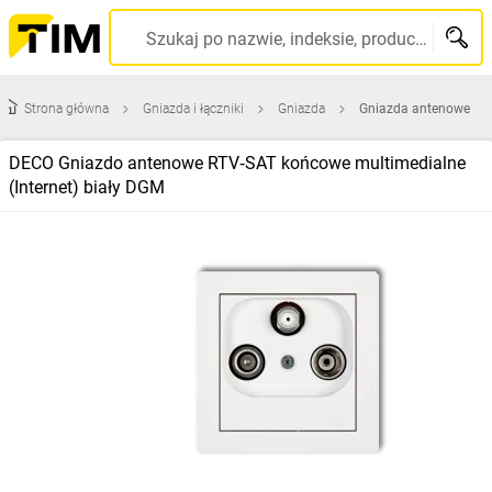
Szukaj po nazwie, indeksie, producencie, kodzie kreskowym...
Strona główna
Gniazda i łączniki
Gniazda
Gniazda antenowe
DECO Gniazdo antenowe RTV‑SAT końcowe multimedialne
(Internet) biały DGM