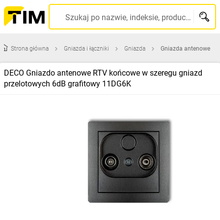
Szukaj po nazwie, indeksie, producencie, kodzie kreskowym...
Strona główna
Gniazda i łączniki
Gniazda
Gniazda antenowe
DECO Gniazdo antenowe RTV końcowe w szeregu gniazd
przelotowych 6dB grafitowy 11DG6K