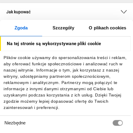
Jak kupować
Zgoda
Szczegóły
O plikach cookies
O firmie
Na tej stronie są wykorzystywane pliki cookie
Dla kupujących
Plików cookie używamy do spersonalizowania treści i reklam,
aby oferować funkcje społecznościowe i analizować ruch w
Informacje
naszej witrynie. Informacje o tym, jak korzystasz z naszej
witryny, udostępniamy partnerom społecznościowym,
reklamowym i analitycznym. Partnerzy mogą połączyć te
Pobierz naszą aplikację mobilną:
informacje z innymi danymi otrzymanymi od Ciebie lub
uzyskanymi podczas korzystania z ich usług. Dzięki Twojej
zgodzie możemy lepiej dopasować ofertę do Twoich
zainteresowań i preferencji.
Wybór
Niezbędne
zgody