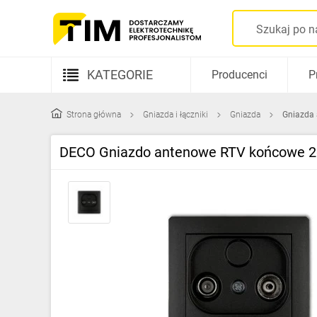
KATEGORIE
Producenci
P
Aparatura elektryczna
Strona główna
Gniazda i łączniki
Gniazda
Gniazda
Kable i przewody
DECO Gniazdo antenowe RTV końcowe 2
Rozdzielnice i obudowy
Elementy prowadzenia kabli
Fotowoltaika
Gniazda i łączniki
Źródła światła
Oprawy oświetleniowe