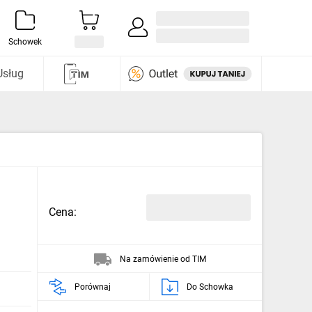
Zaloguj się / Załóż konto
i odkryj
Schowek
Usług
Cena:
Na zamówienie od TIM
Porównaj
Do Schowka