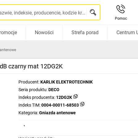
Szukaj po nazwie, indeksie, producencie, kodzie kreskowym...
Pomoc
romocje
Nowości
Strefa porad
Centrum 
 antenowe
dB czarny mat 12DG2K
Producent:
KARLIK ELEKTROTECHNIK
Seria produktu:
DECO
Indeks producenta:
12DG2K
Indeks TIM:
0004-00011-68503
Kategoria:
Gniazda antenowe