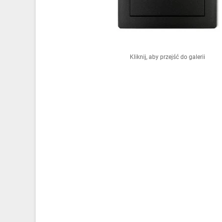
Ochrona odgromowa
Pompy ciepła
Osprzęt łączeniowy
Kliknij, aby przejść do galerii
Ogrzewanie
Elektronarzędzia i mierniki
Domofony i dzwonki
Alarmy, monitoring, komunikacja
Napędy elektryczne
Pneumatyka
Dom i ogród
Klimatyzacja