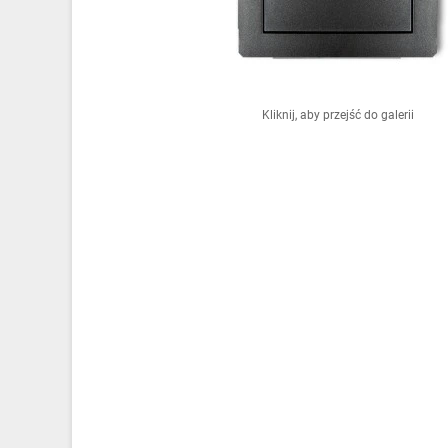
Ochrona odgromowa
Pompy ciepła
Osprzęt łączeniowy
Kliknij, aby przejść do galerii
Ogrzewanie
Elektronarzędzia i mierniki
Domofony i dzwonki
Alarmy, monitoring, komunikacja
Napędy elektryczne
Pneumatyka
Dom i ogród
Klimatyzacja