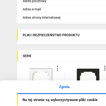
Adres pocztowy
Adres e-mail
Adres strony internetowej
PLIKI I BEZPIECZEŃSTWO PRODUKTU
SERIE
Zgoda
DECO Ramka pojedyncza
DECO Ramka pojedyncza
Na tej stronie są wykorzystywane pliki cookie
biały DR-1
czarny mat 12DR-1