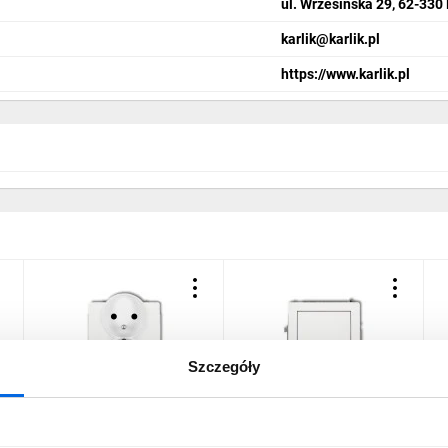
ul. Wrzesińska 29, 62-330
karlik@karlik.pl
https://www.karlik.pl
Szczegóły
DECO Gniazdo podwójne
DECO Łącznik
D
z/u 2x2P+Z biały DGPR-
jednobiegunowy biały
j