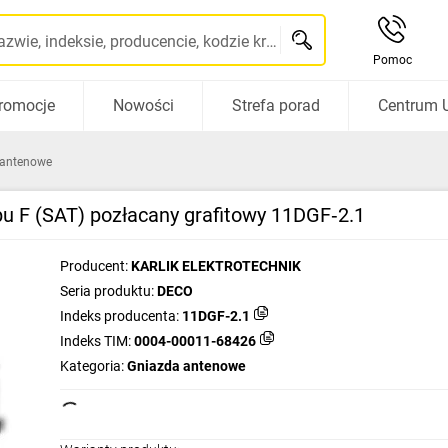
Szukaj po nazwie, indeksie, producencie, kodzie kreskowym...
Pomoc
romocje
Nowości
Strefa porad
Centrum 
 antenowe
 F (SAT) pozłacany grafitowy 11DGF‑2.1
Producent:
KARLIK ELEKTROTECHNIK
Seria produktu:
DECO
Indeks producenta:
11DGF-2.1
Indeks TIM:
0004-00011-68426
Kategoria:
Gniazda antenowe