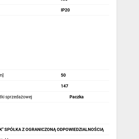
IP20
m]
50
147
stki sprzedażowej
Paczka
IK" SPÓŁKA Z OGRANICZONĄ ODPOWIEDZIALNOŚCIĄ