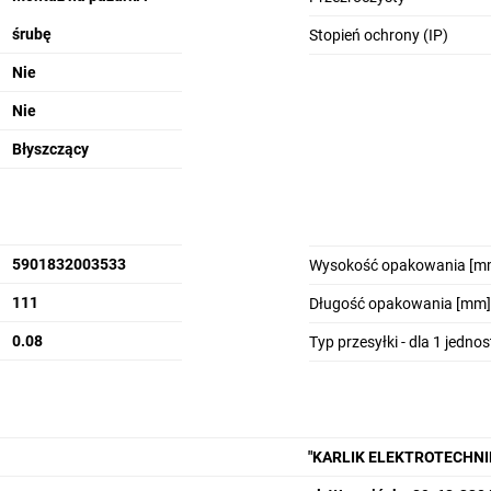
śrubę
Stopień ochrony (IP)
Nie
Nie
Błyszczący
5901832003533
Wysokość opakowania [m
111
Długość opakowania [mm]
0.08
Typ przesyłki - dla 1 jedno
"KARLIK ELEKTROTECHN