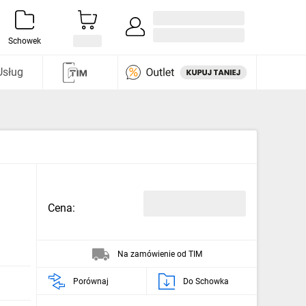
Zaloguj się / Załóż konto
i odkryj
Schowek
Usług
Cena:
Na zamówienie od TIM
Porównaj
Do Schowka