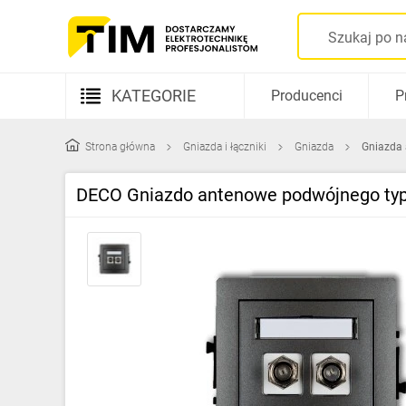
KATEGORIE
Producenci
P
Aparatura elektryczna
Strona główna
Gniazda i łączniki
Gniazda
Gniazda
Kable i przewody
DECO Gniazdo antenowe podwójnego typu
Rozdzielnice i obudowy
Elementy prowadzenia kabli
Fotowoltaika
Gniazda i łączniki
Źródła światła
Oprawy oświetleniowe