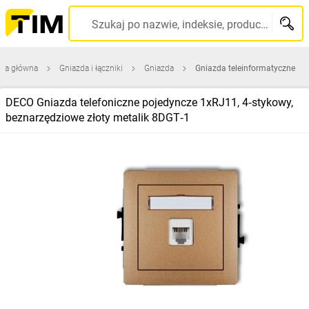
Szukaj po nazwie, indeksie, producencie, kodzie kreskowym...
ona główna
Gniazda i łączniki
Gniazda
Gniazda teleinformatyczne
DECO Gniazda telefoniczne pojedyncze 1xRJ11, 4‑stykowy,
beznarzędziowe złoty metalik 8DGT‑1