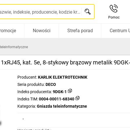
Szukaj po nazwie, indeksie, producencie, kodzie kreskowym...
Pomoc
romocje
Nowości
Strefa porad
Centrum 
teleinformatyczne
xRJ45, kat. 5e, 8‑stykowy brązowy metalik 9DGK
Producent:
KARLIK ELEKTROTECHNIK
Seria produktu:
DECO
Indeks producenta:
9DGK-1
Indeks TIM:
0004-00011-68340
Kategoria:
Gniazda teleinformatyczne