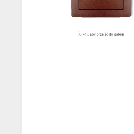
Ochrona odgromowa
Pompy ciepła
Osprzęt łączeniowy
Kliknij, aby przejść do galerii
Ogrzewanie
Elektronarzędzia i mierniki
Domofony i dzwonki
Alarmy, monitoring, komunikacja
Napędy elektryczne
Pneumatyka
Dom i ogród
Klimatyzacja