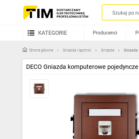
KATEGORIE
Producenci
P
Aparatura elektryczna
Strona główna
Gniazda i łączniki
Gniazda
Gniazda 
Kable i przewody
DECO Gniazda komputerowe pojedyncze 1
Rozdzielnice i obudowy
Elementy prowadzenia kabli
Fotowoltaika
Gniazda i łączniki
Źródła światła
Oprawy oświetleniowe