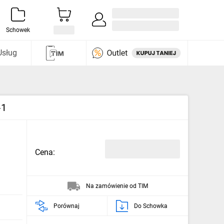
Zaloguj się / Załóż konto
i odkryj
Schowek
Usług
‑1
Cena:
Na zamówienie od TIM
Porównaj
Do Schowka