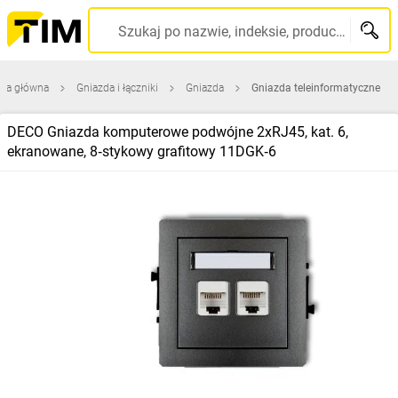
Szukaj po nazwie, indeksie, producencie, kodzie kreskowym...
ona główna
Gniazda i łączniki
Gniazda
Gniazda teleinformatyczne
DECO Gniazda komputerowe podwójne 2xRJ45, kat. 6,
ekranowane, 8‑stykowy grafitowy 11DGK‑6