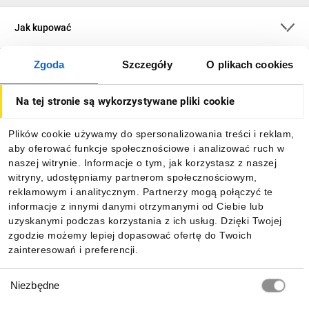
Jak kupować
Zgoda
Szczegóły
O plikach cookies
O firmie
Na tej stronie są wykorzystywane pliki cookie
Dla kupujących
Plików cookie używamy do spersonalizowania treści i reklam,
aby oferować funkcje społecznościowe i analizować ruch w
Informacje
naszej witrynie. Informacje o tym, jak korzystasz z naszej
witryny, udostępniamy partnerom społecznościowym,
reklamowym i analitycznym. Partnerzy mogą połączyć te
Pobierz naszą aplikację mobilną:
informacje z innymi danymi otrzymanymi od Ciebie lub
uzyskanymi podczas korzystania z ich usług. Dzięki Twojej
zgodzie możemy lepiej dopasować ofertę do Twoich
zainteresowań i preferencji.
Wybór
Niezbędne
zgody