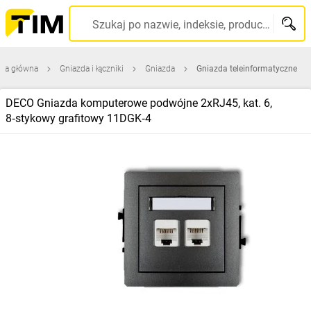
Szukaj po nazwie, indeksie, producencie, kodzie kreskowym...
ona główna
Gniazda i łączniki
Gniazda
Gniazda teleinformatyczne
DECO Gniazda komputerowe podwójne 2xRJ45, kat. 6,
8‑stykowy grafitowy 11DGK‑4