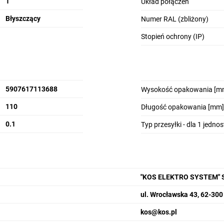
1
Układ połączeń
Błyszczący
Numer RAL (zbliżony)
Stopień ochrony (IP)
5907617113688
Wysokość opakowania [m
110
Długość opakowania [mm]
0.1
Typ przesyłki - dla 1 jedno
"KOS ELEKTRO SYSTEM"
ul. Wrocławska 43, 62-300
kos@kos.pl