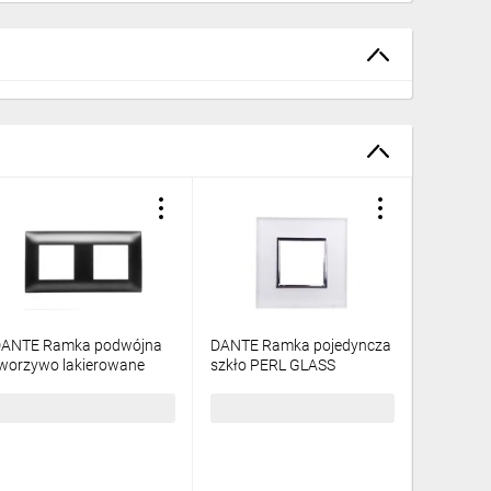
ANTE Ramka podwójna
DANTE Ramka pojedyncza
DANTE R
worzywo lakierowane
szkło PERL GLASS
tworzywo
ZARNY 450982
4504181
CZARNY 
5,81 zł
brutto
102,34 zł
brutto
10,53 z