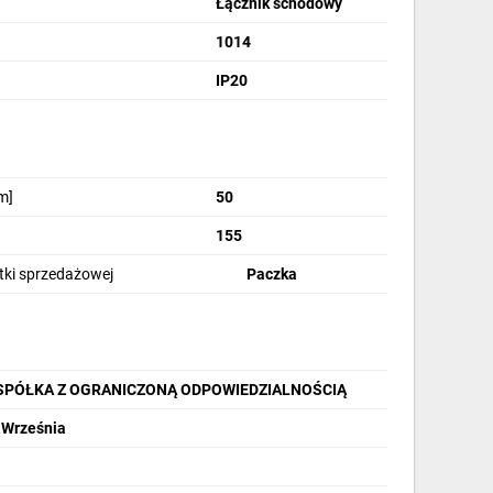
Łącznik schodowy
1014
IP20
m]
50
155
stki sprzedażowej
Paczka
 SPÓŁKA Z OGRANICZONĄ ODPOWIEDZIALNOŚCIĄ
 Września