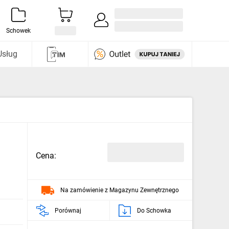
Zaloguj się / Załóż konto
i odkryj
Schowek
Usług
Cena:
Na zamówienie z Magazynu Zewnętrznego
Porównaj
Do Schowka