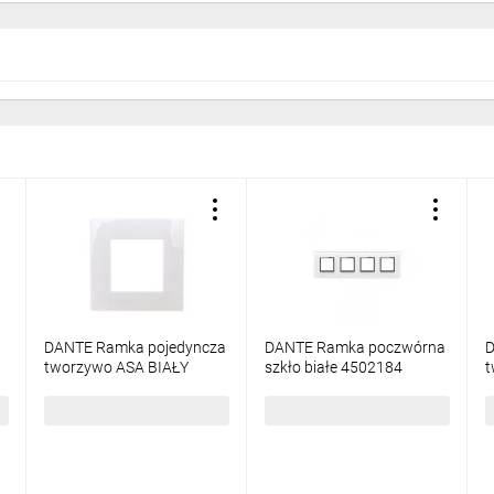
DANTE Ramka pojedyncza
DANTE Ramka poczwórna
D
tworzywo ASA BIAŁY
szkło białe 4502184
t
450481
C
5,79 zł
brutto
310,03 zł
brutto
1