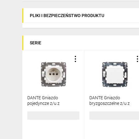
PLIKI I BEZPIECZEŃSTWO PRODUKTU
SERIE
DANTE Gniazdo
DANTE Gniazdo
pojedyncze z/u z
bryzgoszczelne z/u z
przesłonami białe 450434
przesłonami klapka
transparentna białe
24,83 zł
brutto
8,78 zł
brutto
450439