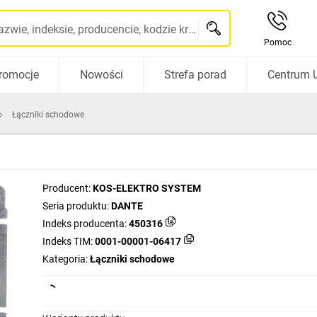
Szukaj po nazwie, indeksie, producencie, kodzie kreskowym...
Pomoc
romocje
Nowości
Strefa porad
Centrum 
Łączniki schodowe
Producent:
KOS-ELEKTRO SYSTEM
Seria produktu:
DANTE
Indeks producenta:
450316
Indeks TIM:
0001-00001-06417
Kategoria:
Łączniki schodowe