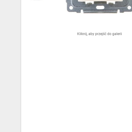
Ochrona odgromowa
Pompy ciepła
Osprzęt łączeniowy
Kliknij, aby przejść do galerii
Ogrzewanie
Elektronarzędzia i mierniki
Domofony i dzwonki
Alarmy, monitoring, komunikacja
Napędy elektryczne
Pneumatyka
Dom i ogród
Klimatyzacja