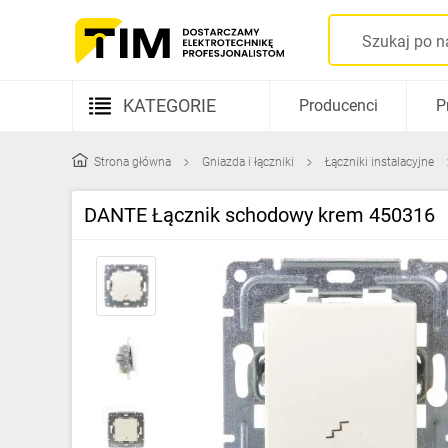
KATEGORIE
Producenci
P
Aparatura elektryczna
Strona główna
Gniazda i łączniki
Łączniki instalacyjne
Kable i przewody
DANTE Łącznik schodowy krem 450316
Rozdzielnice i obudowy
Elementy prowadzenia kabli
Fotowoltaika
Gniazda i łączniki
Źródła światła
Oprawy oświetleniowe