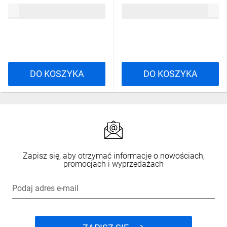
z/u ACAR F5 3m czarny
z/u ACAR F5 5m czarny
76,28 zł
brutto
86,48 zł
brutto
DO KOSZYKA
DO KOSZYKA
Zapisz się, aby otrzymać informacje o nowościach,
promocjach i wyprzedażach
Podaj adres e-mail