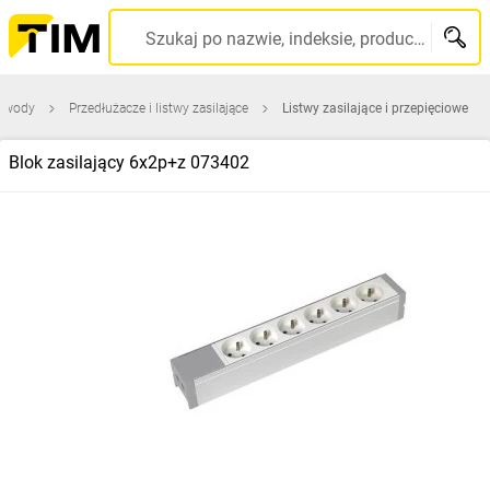
Szukaj po nazwie, indeksie, producencie, kodzie kreskowym...
zewody
Przedłużacze i listwy zasilające
Listwy zasilające i przepięciowe
Blok zasilający 6x2p+z 073402