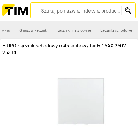
Szukaj po nazwie, indeksie, producencie, kodzie kreskowym...
główna
Gniazda i łączniki
Łączniki instalacyjne
Łączniki schodowe
BIURO Łącznik schodowy m45 śrubowy biały 16AX 250V
25314