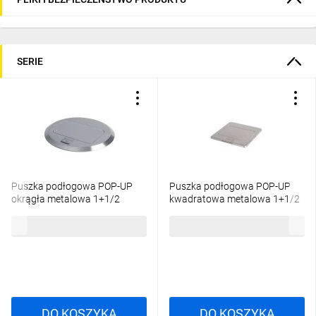
SERIE
Puszka podłogowa POP-UP
Puszka podłogowa POP-UP
okrągła metalowa 1+1/2
kwadratowa metalowa 1+1/2
gniazd M45 / aluminium
x M45 / stal BIURO+ 28307
103,65 zł
brutto
103,65 zł
brutto
BIURO+ 28311
DO KOSZYKA
DO KOSZYKA