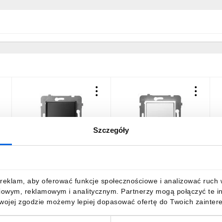
Szczegóły
ARIA Łącznik
ARIA Łącznik
A
jednobiegunowy czarny
jednobiegunowy biały ŁP-
m
metalik ŁP-1U/m/33
1U/m/00
26,58 zł
brutto
17,77 zł
brutto
7
reklam, aby oferować funkcje społecznościowe i analizować ruch w 
iowym, reklamowym i analitycznym. Partnerzy mogą połączyć te i
Twojej zgodzie możemy lepiej dopasować ofertę do Twoich zaintere