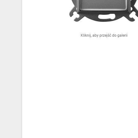
Ochrona odgromowa
Pompy ciepła
Osprzęt łączeniowy
Kliknij, aby przejść do galerii
Ogrzewanie
Elektronarzędzia i mierniki
Domofony i dzwonki
Alarmy, monitoring, komunikacja
Napędy elektryczne
Pneumatyka
Dom i ogród
Klimatyzacja