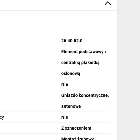
26.40.52.0
Element podstawowy z
centralną plakietką
osłonową
Nie
Gniazdo koncentryczne,
antenowe
cy
Nie
Z oznaczeniem
Montaż śrubowy