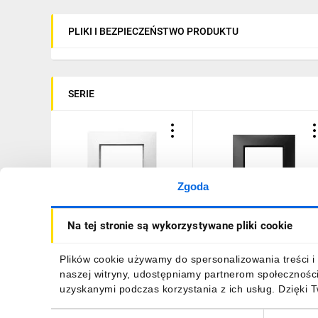
PLIKI I BEZPIECZEŃSTWO PRODUKTU
SERIE
Zgoda
ARIA Ramka pojedyncza
ARIA Ramka pojedyncza
Na tej stronie są wykorzystywane pliki cookie
biały R-1U/00
czarny metalik R-1U/33
3,68 zł
brutto
7,81 zł
brutto
Plików cookie używamy do spersonalizowania treści i 
naszej witryny, udostępniamy partnerom społecznośc
uzyskanymi podczas korzystania z ich usług. Dzięki 
Wybór