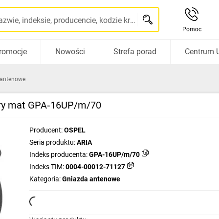
Szukaj po nazwie, indeksie, producencie, kodzie kreskowym...
Pomoc
romocje
Nowości
Strefa porad
Centrum 
 antenowe
ary mat GPA‑16UP/m/70
Producent:
OSPEL
Seria produktu:
ARIA
Indeks producenta:
GPA-16UP/m/70
Indeks TIM:
0004-00012-71127
Kategoria:
Gniazda antenowe