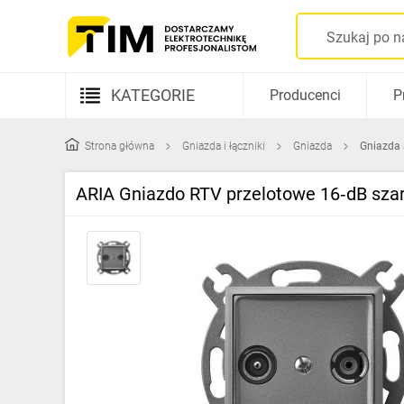
KATEGORIE
Producenci
P
Aparatura elektryczna
Strona główna
Gniazda i łączniki
Gniazda
Gniazda
Kable i przewody
ARIA Gniazdo RTV przelotowe 16‑dB sz
Rozdzielnice i obudowy
Elementy prowadzenia kabli
Fotowoltaika
Gniazda i łączniki
Źródła światła
Oprawy oświetleniowe