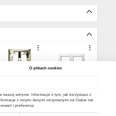
O plikach cookies
RIA Ramka ozdobna
ARIA Ramka podwójna
ARIA Gni
ocująca RO-1U/68
biały R-2U/00
z/u biał
,00 zł
brutto
7,00 zł
brutto
15,26 z
naszej witrynie. Informacje o tym, jak korzystasz z
nformacje z innymi danymi otrzymanymi od Ciebie lub
sowań i preferencji.