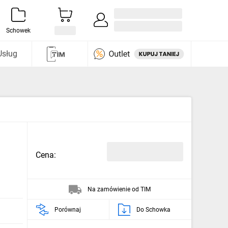
Zaloguj się / Załóż konto
i odkryj
Schowek
Usług
Cena:
Na zamówienie od TIM
Porównaj
Do Schowka