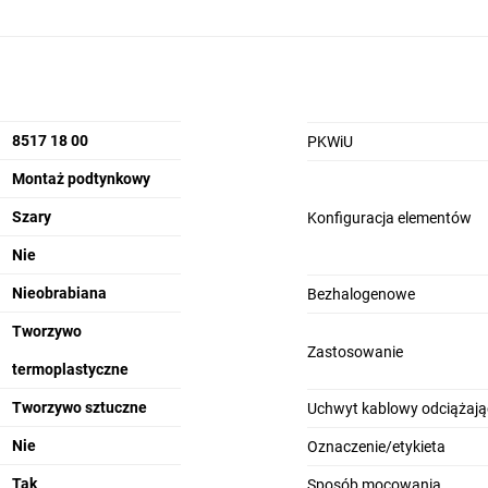
8517 18 00
PKWiU
Montaż podtynkowy
Szary
Konfiguracja elementów
Nie
Nieobrabiana
Bezhalogenowe
Tworzywo
Zastosowanie
termoplastyczne
Tworzywo sztuczne
Uchwyt kablowy odciążają
Nie
Oznaczenie/etykieta
Tak
Sposób mocowania