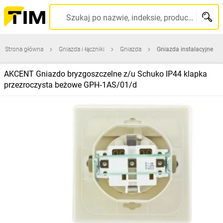
Szukaj po nazwie, indeksie, producencie, kodzie kreskowym...
Strona główna
Gniazda i łączniki
Gniazda
Gniazda instalacyjne
AKCENT Gniazdo bryzgoszczelne z/u Schuko IP44 klapka
przezroczysta beżowe GPH‑1AS/01/d