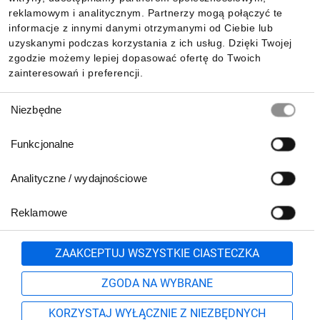
reklamowym i analitycznym. Partnerzy mogą połączyć te
Pobierz naszą aplikację mobilną:
informacje z innymi danymi otrzymanymi od Ciebie lub
uzyskanymi podczas korzystania z ich usług. Dzięki Twojej
zgodzie możemy lepiej dopasować ofertę do Twoich
zainteresowań i preferencji.
Wybór
Niezbędne
zgody
Funkcjonalne
Analityczne / wydajnościowe
Reklamowe
Biuro Obsługi Klienta:
lub
801 500 700
71 37 61 600
Zgłoś
ZAAKCEPTUJ WSZYSTKIE CIASTECZKA
pn.-pt. 8:00-16:00
Formularz kontaktowy
ZGODA NA WYBRANE
KORZYSTAJ WYŁĄCZNIE Z NIEZBĘDNYCH