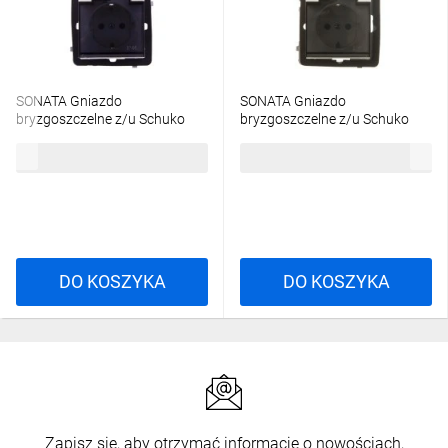
SONATA Gniazdo
SONATA Gniazdo
bryzgoszczelne z/u Schuko
bryzgoszczelne z/u Schuko
IP44 klapka przezroczysta
IP44 z przesłonami klapka
32,32 zł
brutto
33,49 zł
brutto
ecru GPH-1RS/m/27/d
przezroczysta ecru GPH-
1RSP/m/27/d
DO KOSZYKA
DO KOSZYKA
Zapisz się, aby otrzymać informacje o nowościach,