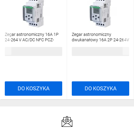
Zegar astronomiczny 16A 1P
Zegar astronomiczny
24-264 V AC/DC NFC PCZ-
dwukanałowy 16A 2P 24-264V
525.4
AC/DC NFC, iOS, Android PCZ-
306,06 zł
brutto
375,70 zł
brutto
526.4
DO KOSZYKA
DO KOSZYKA