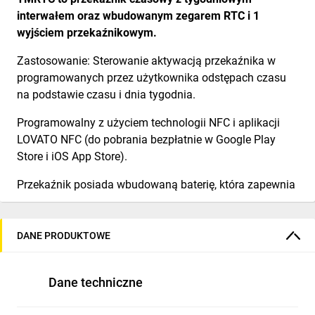
interwałem oraz wbudowanym zegarem RTC i 1
wyjściem przekaźnikowym.
Zastosowanie: Sterowanie aktywacją przekaźnika w
programowanych przez użytkownika odstępach czasu
na podstawie czasu i dnia tygodnia.
Programowalny z użyciem technologii NFC i aplikacji
LOVATO NFC (do pobrania bezpłatnie w Google Play
Store i iOS App Store).
Przekaźnik posiada wbudowaną baterię, która zapewnia
utrzymanie ustawionego czasu nawet w przypadku
zaniku zasilania (>10 lat).
DANE PRODUKTOWE
Dzięki komunikacji ze smartfonem z którego jest
programowany przekaźnik automatycznie wykrywa i
ustawia datę i godzinę, dzięki czemu jest gotowy do
Dane techniczne
użycia zaledwie po kilku krokach ustawień.