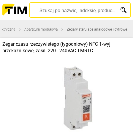
Szukaj po nazwie, indeksie, producencie, kodzie kreskowym...
lektryczna
Aparatura modułowa
Zegary sterujące analogowe i cyfrowe
Zegar czasu rzeczywistego (tygodniowy) NFC 1‑wyj
przekaźnikowe, zasil. 220...240VAC TMRTC