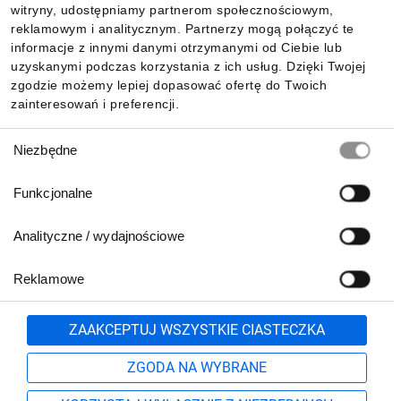
witryny, udostępniamy partnerom społecznościowym,
reklamowym i analitycznym. Partnerzy mogą połączyć te
Pobierz naszą aplikację mobilną:
informacje z innymi danymi otrzymanymi od Ciebie lub
uzyskanymi podczas korzystania z ich usług. Dzięki Twojej
zgodzie możemy lepiej dopasować ofertę do Twoich
zainteresowań i preferencji.
Wybór
Niezbędne
zgody
Funkcjonalne
Analityczne / wydajnościowe
Reklamowe
Biuro Obsługi Klienta:
lub
801 500 700
71 37 61 600
Zgłoś
ZAAKCEPTUJ WSZYSTKIE CIASTECZKA
pn.-pt. 8:00-16:00
Formularz kontaktowy
ZGODA NA WYBRANE