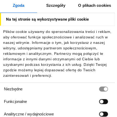
Zgoda
Szczegóły
O plikach cookies
O firmie
Na tej stronie są wykorzystywane pliki cookie
Dla kupujących
Plików cookie używamy do spersonalizowania treści i reklam,
aby oferować funkcje społecznościowe i analizować ruch w
Informacje
naszej witrynie. Informacje o tym, jak korzystasz z naszej
witryny, udostępniamy partnerom społecznościowym,
reklamowym i analitycznym. Partnerzy mogą połączyć te
Pobierz naszą aplikację mobilną:
informacje z innymi danymi otrzymanymi od Ciebie lub
uzyskanymi podczas korzystania z ich usług. Dzięki Twojej
zgodzie możemy lepiej dopasować ofertę do Twoich
zainteresowań i preferencji.
Wybór
Niezbędne
zgody
Funkcjonalne
Analityczne / wydajnościowe