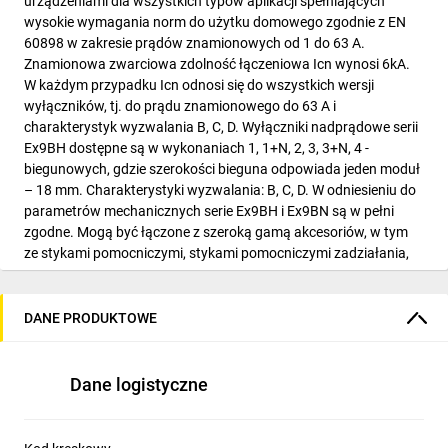
urządzeniami dla wszystkich typów aplikacji spełniających
wysokie wymagania norm do użytku domowego zgodnie z EN
60898 w zakresie prądów znamionowych od 1 do 63 A.
Znamionowa zwarciowa zdolność łączeniowa Icn wynosi 6kA.
W każdym przypadku Icn odnosi się do wszystkich wersji
wyłączników, tj. do prądu znamionowego do 63 A i
charakterystyk wyzwalania B, C, D. Wyłączniki nadprądowe serii
Ex9BH dostępne są w wykonaniach 1, 1+N, 2, 3, 3+N, 4 -
biegunowych, gdzie szerokości bieguna odpowiada jeden moduł
– 18 mm. Charakterystyki wyzwalania: B, C, D. W odniesieniu do
parametrów mechanicznych serie Ex9BH i Ex9BN są w pełni
zgodne. Mogą być łączone z szeroką gamą akcesoriów, w tym
ze stykami pomocniczymi, stykami pomocniczymi zadziałania,
wyzwalaczami wzrostowymi, podnapięciowymi oraz
nadnapięciowymi lub blokami różnicowoprądowymi. Możliwe
jest tworzenie różnorodnych kombinacji akcesoriów. Kombinacje
DANE PRODUKTOWE
te ograniczone są jedynie przez całkowitą liczbę, a nie rodzaj
akcesoriów – wszystkie elementy pasują do siebie. Można
zamontować do trzech jednostek styków pomocniczych lub
Dane logistyczne
styków pomocniczych zadziałania oraz do dwóch jednostek
wyzwalaczy.