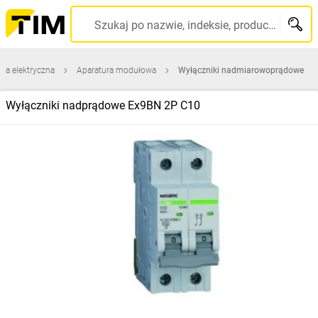
Szukaj po nazwie, indeksie, producencie, kodzie kreskowym...
ura elektryczna
Aparatura modułowa
Wyłączniki nadmiarowoprądowe
Wyłączniki nadprądowe Ex9BN 2P C10