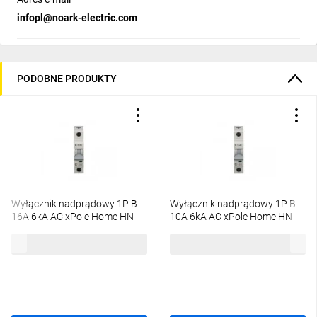
Straty mocy [W]
3.6
infopl@noark-electric.com
PODOBNE PRODUKTY
Wyłącznik nadprądowy 1P B
Wyłącznik nadprądowy 1P B
16A 6kA AC xPole Home HN-
10A 6kA AC xPole Home HN-
B16/1 194821
B10/1 194819
17,55 zł
brutto
18,57 zł
brutto