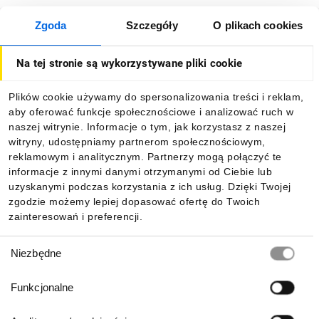
Zgoda
Szczegóły
O plikach cookies
O firmie
Na tej stronie są wykorzystywane pliki cookie
Dla kupujących
Plików cookie używamy do spersonalizowania treści i reklam,
aby oferować funkcje społecznościowe i analizować ruch w
Informacje
naszej witrynie. Informacje o tym, jak korzystasz z naszej
witryny, udostępniamy partnerom społecznościowym,
reklamowym i analitycznym. Partnerzy mogą połączyć te
Pobierz naszą aplikację mobilną:
informacje z innymi danymi otrzymanymi od Ciebie lub
uzyskanymi podczas korzystania z ich usług. Dzięki Twojej
zgodzie możemy lepiej dopasować ofertę do Twoich
zainteresowań i preferencji.
Wybór
Niezbędne
zgody
Funkcjonalne