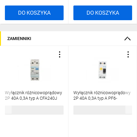
DO KOSZYKA
DO KOSZYKA
ZAMIENNIKI
Wyłącznik różnicowoprądowy
Wyłącznik różnicowoprądowy
2P 40A 0,3A typ A CFA240J
2P 40A 0,3A typ A PF6-
40/2/03-A 112926
235,79 zł
brutto
368,26 zł
brutto