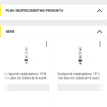
PLIKI I BEZPIECZEŃSTWO PRODUKTU
SERIE
Wyłącznik nadprądowy 1P B
Wyłącznik nadprądowy 1P B
16A 6kA AC iC60N-B16 Acti9
10A 6kA AC iC60N-B10 Acti9
A9F03116
A9F03110
17,18 zł
brutto
19,41 zł
brutto