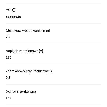
CN
85363030
Głębokość wbudowania [mm]
73
Napięcie znamionowe [V]
230
Znamionowy prąd różnicowy [A]
0,3
Ochrona selektywna
Tak