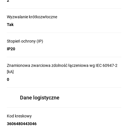
2
Wyzwalanie krótkozwłoczne
Tak
Stopień ochrony (IP)
IP20
Znamionowa zwarciowa zdolność łączeniowa wg IEC 60947-2
[kA]
0
Dane logistyczne
Kod kreskowy
3606480443046