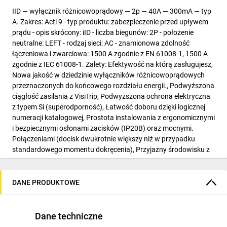
IID — wyłącznik różnicowoprądowy — 2p — 40A — 300mA — typ
A. Zakres: Acti 9 - typ produktu: zabezpieczenie przed upływem
prądu - opis skrócony: iID - liczba biegunów: 2P - położenie
neutralne: LEFT - rodzaj sieci: AC - znamionowa zdolność
łączeniowa i zwarciowa: 1500 A zgodnie z EN 61008-1, 1500 A
zgodnie z IEC 61008-1. Zalety: Efektywość na którą zasługujesz,
Nowa jakość w dziedzinie wyłączników różnicowoprądowych
przeznaczonych do końcowego rozdziału energii., Podwyższona
ciągłość zasilania z VisiTrip, Podwyższona ochrona elektryczna
z typem Si (superodporność), Łatwość doboru dzięki logicznej
numeracji katalogowej, Prostota instalowania z ergonomicznymi
i bezpiecznymi osłonami zacisków (IP20B) oraz mocnymi.
Połączeniami (docisk dwukrotnie większy niż w przypadku
standardowego momentu dokręcenia), Przyjazny środowisku z
zastosowaniem materiałów w 100% odzyskiwalnych i
przetwarzalnych.... Zastosowanie: Zabezpieczenie w
budownictwie przemysłowym i powszechnym przeciwko:,
DANE PRODUKTOWE
Porażeniu prądem, zgodnie z normą instalacyjną IEC 60364 i
normami krajowymi, Ryzyku pożaru na skutek występowania
prądu upływu w instalacjach elektrycznych obiektu..
Dane techniczne