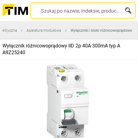
Szukaj po nazwie, indeksie, producencie, kodzie kreskowym...
elektryczna
Aparatura modułowa
Wyłączniki i bloki różnicowoprądowe
Wyłącznik różnicowoprądowy IID 2p 40A 300mA typ A
A9Z25240