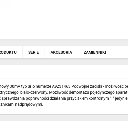
PRODUKTU
SERIE
AKCESORIA
ZAMIENNIKI
unowy 30mA typ Si ,o numerze A9Z31463 Podwójne zaciski - możliwość
lektrycznego, biało-czerwony. Możliwość demontażu pojedynczego aparat
sprawdzania poprawności działania przyciskiem kontrolnym "T" jedynie r
ącznikami nadprądowymi.