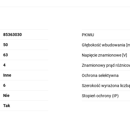
85363030
PKWiU
50
Głębokość wbudowania [
63
Napięcie znamionowe [V]
4
Znamionowy prąd różnicow
Inne
Ochrona selektywna
6
Szerokość wyrażona licz
Nie
Stopień ochrony (IP)
Tak