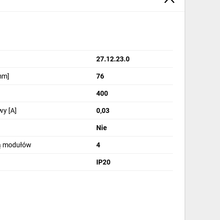
27.12.23.0
mm]
76
400
y [A]
0,03
Nie
bą modułów
4
IP20