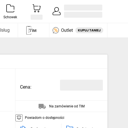
Zaloguj się / Załóż konto
i odkryj
Schowek
Usług
Cena:
Na zamówienie od TIM
Powiadom o dostępności