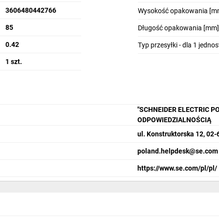
3606480442766
Wysokość opakowania [m
85
Długość opakowania [mm]
0.42
Typ przesyłki - dla 1 jedno
1 szt.
"SCHNEIDER ELECTRIC P
ODPOWIEDZIALNOŚCIĄ
ul. Konstruktorska 12, 0
poland.helpdesk@se.com
https://www.se.com/pl/pl/