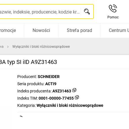
Szukaj po nazwie, indeksie, producencie, kodzie kreskowym...
Pomoc
romocje
Nowości
Strefa porad
Centrum 
wa
Wyłączniki i bloki różnicowoprądowe
A typ SI iID A9Z31463
Producent:
SCHNEIDER
Seria produktu:
ACTI9
Indeks producenta:
A9Z31463
Indeks TIM:
0001-00000-77455
Kategoria:
Wyłączniki i bloki różnicowoprądowe