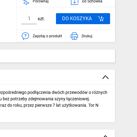
Porównaj
Do Schowka
DO KOSZYKA
szt.
Zapytaj o produkt
Drukuj
 bezpośredniego podłączenia dwóch przewodów o różnych
u bez potrzeby zdejmowania szyny łączeniowej.
az do roku, przez pierwsze 7 lat użytkowania. Tor N