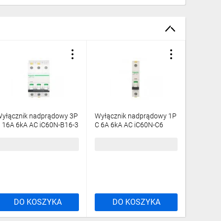
yłącznik nadprądowy 3P
Wyłącznik nadprądowy 1P
Wyłączn
 16A 6kA AC iC60N-B16-3
C 6A 6kA AC iC60N-C6
C 16A 6
cti9 A9F03316
Acti9 A9F04106
Acti9 A
3,33 zł
brutto
32,88 zł
brutto
26,36 z
DO KOSZYKA
DO KOSZYKA
DO