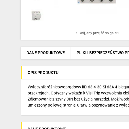
Ochrona odgromowa
Pompy ciepła
Osprzęt łączeniowy
Kliknij, aby przejść do galerii
Ogrzewanie
Elektronarzędzia i mierniki
DANE PRODUKTOWE
PLIKI I BEZPIECZEŃSTWO 
Domofony i dzwonki
OPIS PRODUKTU
Alarmy, monitoring, komunikacja
Napędy elektryczne
Wyłącznik różnicowoprądowy iID-63-4-30-Si 63A 4-bieg
przekrojach. Optyczny wskaźnik Visi-Trip wyzwolenia e
Pneumatyka
Zdjemowanie z szyny DIN bez użycia narzędzi. Możliwość 
umieszony po lewej stronie, ułatwia oszynowanie z wył
Dom i ogród
Klimatyzacja
DANE PRODUKTOWE