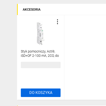
AKCESORIA
Styk pomocniczy, Acti9,
iSD+OF 2-100 mA, 2CO, do
obwodów niskoprądowych
165,79 zł
brutto
DO KOSZYKA