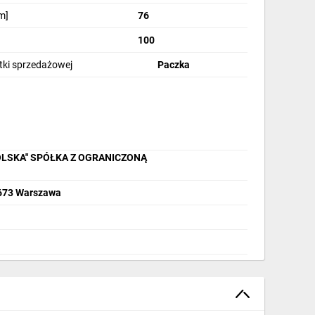
m]
76
100
stki sprzedażowej
Paczka
OLSKA" SPÓŁKA Z OGRANICZONĄ
2-673 Warszawa