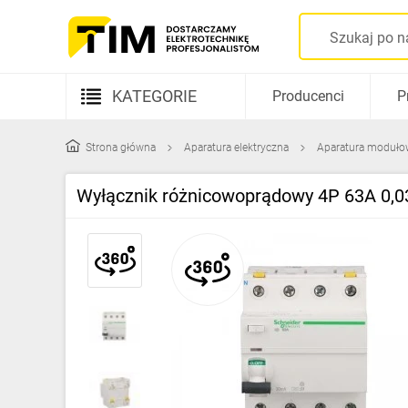
KATEGORIE
Producenci
P
Aparatura elektryczna
Strona główna
Aparatura elektryczna
Aparatura moduło
Kable i przewody
Wyłącznik różnicowoprądowy 4P 63A 0,03
Rozdzielnice i obudowy
Elementy prowadzenia kabli
Fotowoltaika
Gniazda i łączniki
Źródła światła
Oprawy oświetleniowe