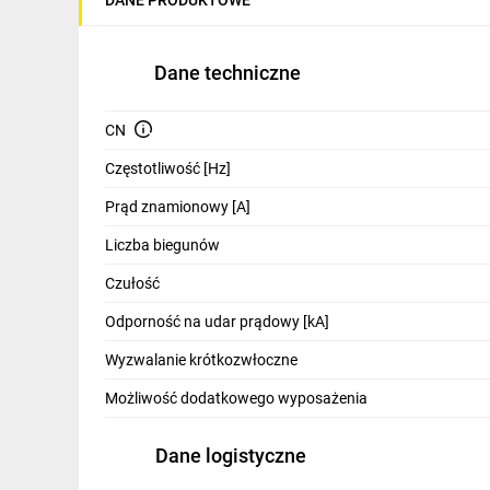
IT, GSM
Odzież ochronna i BHP
Dane techniczne
Inne
CN
Budowa i Remont
Częstotliwość [Hz]
Elektronika
Prąd znamionowy [A]
Smart home
Liczba biegunów
Elektromobilność
Czułość
Odporność na udar prądowy [kA]
Telewizja naziemna i satelitarna
Wyzwalanie krótkozwłoczne
Wentylacja i rekuperacja
Możliwość dodatkowego wyposażenia
Dane logistyczne