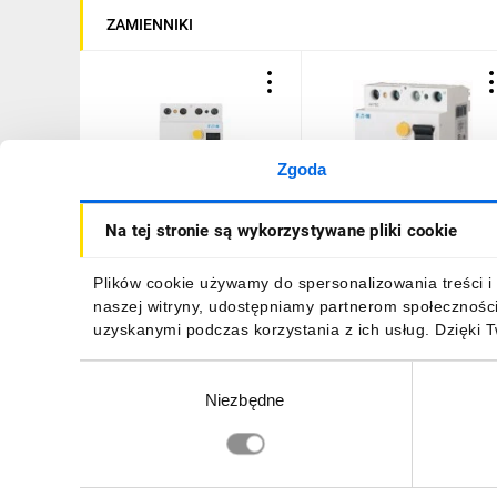
ZAMIENNIKI
Zgoda
Wyłącznik
Wyłącznik
Na tej stronie są wykorzystywane pliki cookie
różnicowoprądowy 4P 63A
różnicowoprądowy 4P 6
0,03A typ G/A 10kA
0,03A typ G/F 10kA PFIM
FRCMM FRCMM-
63/4/003-G/F 187358
1669,68 zł
brutto
1902,07 zł
brutto
Plików cookie używamy do spersonalizowania treści i 
63/4/003-G/A 170296
naszej witryny, udostępniamy partnerom społecznośc
uzyskanymi podczas korzystania z ich usług. Dzięki 
Wybór
Niezbędne
zgody
DO KOSZYKA
DO KOSZYKA