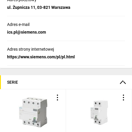
ul. Żupnicza 11, 03-821 Warszawa
zamontować do tego
Adres e-mail
wyłącznika?
ics.pl@siemens.com
Jaka jest zdolność
Adres strony internetowej
https://www.siemens.com/pl/pl.html
zwarciowa wyłącznika
różnicowoprądowego
SERIE
serii 5SV?
Kompleksowa ochrona