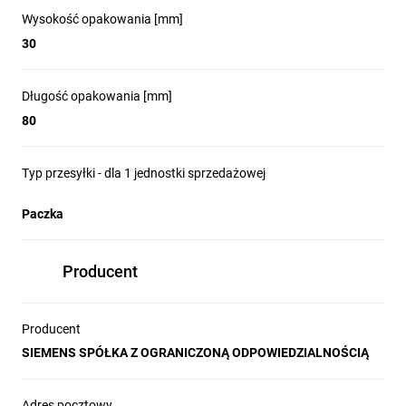
warunkowa zdolność
Wysokość opakowania [mm]
zwarciowa wyłącznika
30
różnicowoprądowego
Długość opakowania [mm]
80
serii 5SV?
Typ przesyłki - dla 1 jednostki sprzedażowej
Standardowo wyłączniki różnicowoprądowe serii 5SV posiadają
warunkową zdolność zwarciową na poziomie 10 kA.
Paczka
Ile maksymalnie
Producent
przewodów można
Producent
podłączyć pod zacisk?
SIEMENS SPÓŁKA Z OGRANICZONĄ ODPOWIEDZIALNOŚCIĄ
Jakie akcesoria można
Adres pocztowy