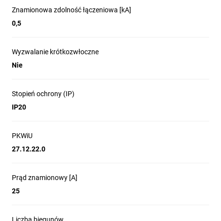
Znamionowa zdolność łączeniowa [kA]
Jednostronny wysuwny zatrzask, ułatwia sprawne
0,5
zdemontowanie wyłącznika z szyny zasilającej, bez użycia
narzędzi
Wyzwalanie krótkozwłoczne
Bezpieczeństwo przy dotyku
Nie
Osłony zacisków chronią elementy czynne i przewody
gwarantując najwyższy poziom ochrony.
Stopień ochrony (IP)
IP20
Szybkie rozpoznanie sytuacji
PKWiU
Kolorowa sygnalizacja stanu załączenia/wyłączenia, umożliwia
27.12.22.0
proste rozpoznanie pozycji wyłącznika.
Pewny wybór
Prąd znamionowy [A]
25
specjalistów i spełnienie
Liczba biegunów