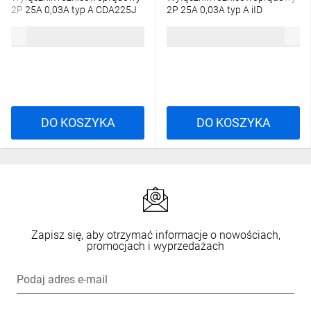
2P 25A 0,03A typ A CDA225J
2P 25A 0,03A typ A iID
A9Z21225
134,32 zł
brutto
254,68 zł
brutto
DO KOSZYKA
DO KOSZYKA
Zapisz się, aby otrzymać informacje o nowościach,
promocjach i wyprzedażach
Podaj adres e-mail