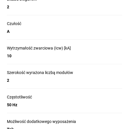
nowych wymagań
2
wobec sieci
Czułość
A
elektrycznych.
Wytrzymałość zwarciowa (Icw) [kA]
10
Ile maksymalnie
Szerokość wyrażona liczbą modułów
przewodów można
2
podłączyć pod zacisk?
Częstotliwość
50 Hz
Wyłączniki różnicowoprądowe 5SV dają możliwość podłączenia
pod jeden zacisk dwóch przewodów (o tym samym przekroju), a
także przewodu razem z szyną łączeniową sztyftową.
Możliwość dodatkowego wyposażenia