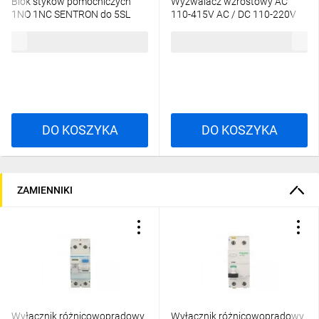
Blok styków pomocniczych
Wyzwalacz wzrostowy AC
1NO 1NC SENTRON do 5SL
110-415V AC / DC 110-220V
Standardowe wyłączniki różnicowoprądowe serii 5SV wymagają
5SY 5SP 5ST3010
5ST3030
przeprowadzania funkcji TEST raz na 12 miesięcy, a aparaty w
65,30 zł
brutto
194,35 zł
brutto
wersji SIGRES nawet raz na 48 miesięcy*
Aparatura modułowa SENTRON
Bezpieczeństwo, na które Cię stać
DO KOSZYKA
DO KOSZYKA
ZAMIENNIKI
Wyłącznik różnicowoprądowy
Wyłącznik różnicowoprądowy