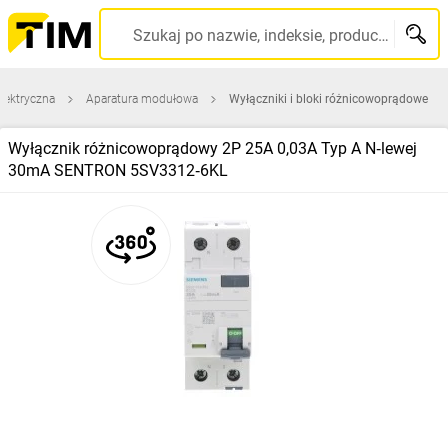
Szukaj po nazwie, indeksie, producencie, kodzie kreskowym...
elektryczna
Aparatura modułowa
Wyłączniki i bloki różnicowoprądowe
Wyłącznik różnicowoprądowy 2P 25A 0,03A Typ A N‑lewej
30mA SENTRON 5SV3312‑6KL