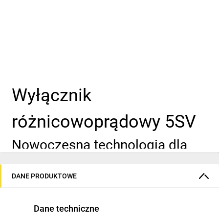
Wyłącznik
różnicowoprądowy 5SV
Nowoczesna technologia dla
Twojego bezpieczeństwa
DANE PRODUKTOWE
Optymalne w
Dane techniczne
zastosowaniu i