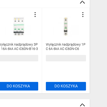
yłącznik nadprądowy 3P
Wyłącznik nadprądowy 1P
Wyłączn
 16A 6kA AC iC60N-B16-3
C 6A 6kA AC iC60N-C6
C 16A 6
cti9 A9F03316
Acti9 A9F04106
Acti9 A
3,33 zł
brutto
32,88 zł
brutto
26,36 z
DO KOSZYKA
DO KOSZYKA
DO