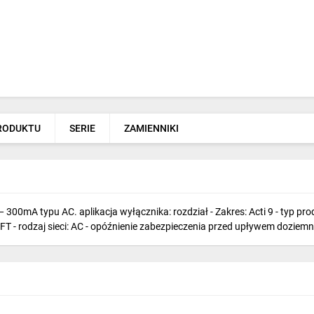
PRODUKTU
SERIE
ZAMIENNIKI
00mA typu AC. aplikacja wyłącznika: rozdział - Zakres: Acti 9 - typ p
LEFT - rodzaj sieci: AC - opóźnienie zabezpieczenia przed upływem dozie