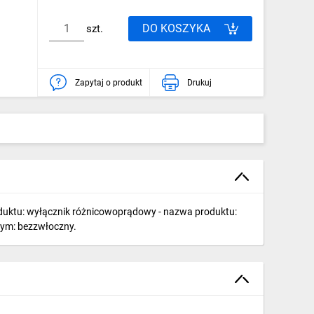
DO KOSZYKA
szt.
Zapytaj o produkt
Drukuj
roduktu: wyłącznik różnicowoprądowy - nazwa produktu:
mnym: bezzwłoczny.