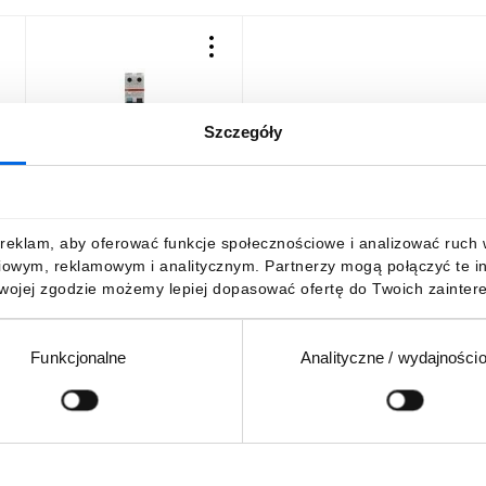
Szczegóły
Wyłącznik różnicowo-
A
nadprądowy 1P+N char. C
6A 6kA 300mA AC
bezzwłoczny DS201
347,18 zł
brutto
reklam, aby oferować funkcje społecznościowe i analizować ruch w 
2CSR255080R3064
iowym, reklamowym i analitycznym. Partnerzy mogą połączyć te i
Twojej zgodzie możemy lepiej dopasować ofertę do Twoich zaintere
Funkcjonalne
Analityczne / wydajności
DO KOSZYKA
Podaj adres e-mail
wościach, promocjach i wyprzedażach