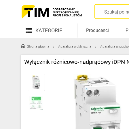
KATEGORIE
Producenci
P
Aparatura elektryczna
Strona główna
Aparatura elektryczna
Aparatura moduło
Kable i przewody
Wyłącznik różnicowo‑nadprądowy iDPN 
Rozdzielnice i obudowy
Elementy prowadzenia kabli
Fotowoltaika
Gniazda i łączniki
Źródła światła
Oprawy oświetleniowe