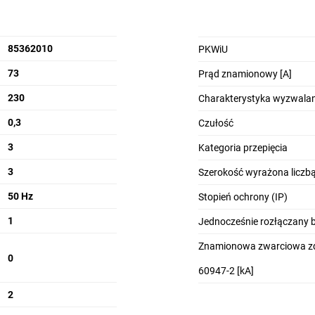
85362010
PKWiU
73
Prąd znamionowy [A]
230
Charakterystyka wyzwalan
0,3
Czułość
3
Kategoria przepięcia
3
Szerokość wyrażona licz
50 Hz
Stopień ochrony (IP)
1
Jednocześnie rozłączany 
Znamionowa zwarciowa zd
0
60947-2 [kA]
2