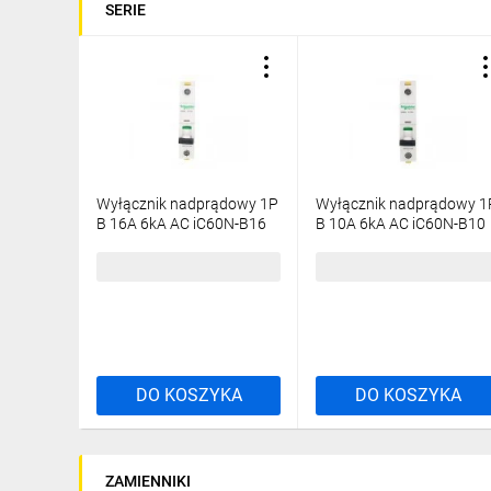
SERIE
Wyłącznik nadprądowy 1P
Wyłącznik nadprądowy 1
B 16A 6kA AC iC60N-B16
B 10A 6kA AC iC60N-B10
Acti9 A9F03116
Acti9 A9F03110
17,18 zł
brutto
19,41 zł
brutto
DO KOSZYKA
DO KOSZYKA
ZAMIENNIKI