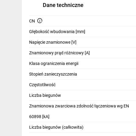
IT, GSM
Dane techniczne
Odzież ochronna i BHP
CN
Inne
Głębokość wbudowania [mm]
Budowa i Remont
Napięcie znamionowe [V]
Elektronika
Znamionowy prąd różnicowy [A]
Klasa ograniczenia energii
Smart home
Stopień zanieczyszczenia
Elektromobilność
Częstotliwość
Energetyka wiatrowa
Liczba biegunów
Telewizja naziemna i satelitarna
Znamionowa zwarciowa zdolność łączeniowa wg EN
Wentylacja i rekuperacja
60898 [kA]
Liczba biegunów (całkowita)