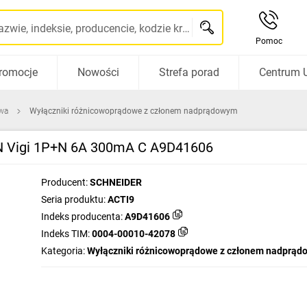
Szukaj po nazwie, indeksie, producencie, kodzie kreskowym...
Pomoc
romocje
Nowości
Strefa porad
Centrum 
wa
Wyłączniki różnicowoprądowe z członem nadprądowym
N Vigi 1P+N 6A 300mA C A9D41606
Producent:
SCHNEIDER
Seria produktu:
ACTI9
Indeks producenta:
A9D41606
Indeks TIM:
0004-00010-42078
Kategoria:
Wyłączniki różnicowoprądowe z członem nadprą