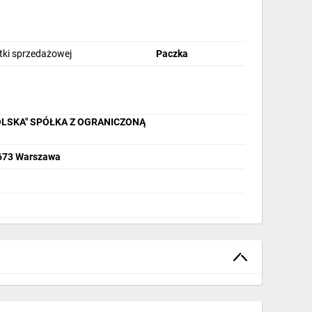
stki sprzedażowej
Paczka
OLSKA" SPÓŁKA Z OGRANICZONĄ
2-673 Warszawa