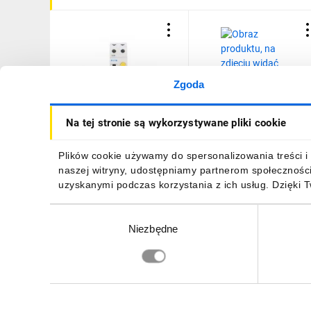
Zgoda
Wyłącznik różnicowo-
Wyłącznik różnicowo-
Na tej stronie są wykorzystywane pliki cookie
nadprądowy 1P+N 6A 0,3A
nadprądowy 2P 6A C 0,3
typ AC PFL6-6/1N/C/03
typ AC CKN6-6/1N/C/03-
286484
DE 241142
325,72 zł
brutto
532,06 zł
brutto
Plików cookie używamy do spersonalizowania treści i 
naszej witryny, udostępniamy partnerom społecznośc
uzyskanymi podczas korzystania z ich usług. Dzięki 
Wybór
Niezbędne
zgody
DO KOSZYKA
DO KOSZYKA
Zapisz się, aby otrzymać informacje o no