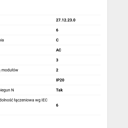
27.12.23.0
6
ia
C
AC
3
bą modułów
2
IP20
biegun N
Tak
olność łączeniowa wg IEC
6