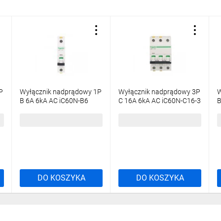
P
Wyłącznik nadprądowy 1P
Wyłącznik nadprądowy 3P
W
B 6A 6kA AC iC60N-B6
C 16A 6kA AC iC60N-C16-3
B
Acti9 A9F03106
Acti9 A9F04316
A
25,79 zł
brutto
91,46 zł
brutto
7
DO KOSZYKA
DO KOSZYKA