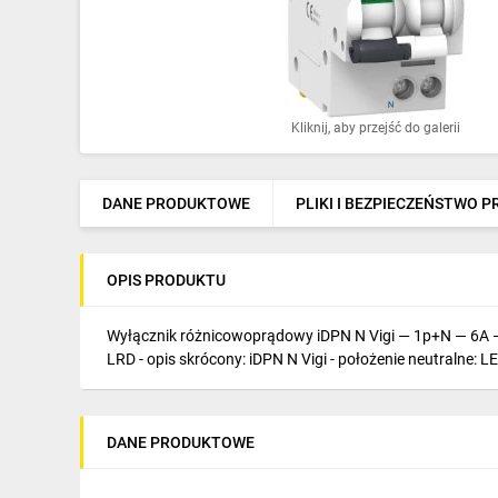
Ochrona odgromowa
Pompy ciepła
Osprzęt łączeniowy
Kliknij, aby przejść do galerii
Ogrzewanie
Elektronarzędzia i mierniki
DANE PRODUKTOWE
PLIKI I BEZPIECZEŃSTWO 
Domofony i dzwonki
OPIS PRODUKTU
Alarmy, monitoring, komunikacja
Napędy elektryczne
Wyłącznik różnicowoprądowy iDPN N Vigi — 1p+N — 6A — 3
LRD - opis skrócony: iDPN N Vigi - położenie neutralne: 
Pneumatyka
Dom i ogród
DANE PRODUKTOWE
Klimatyzacja