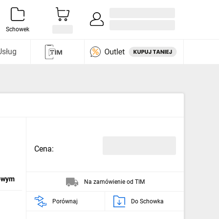
Zaloguj się / Załóż konto
i odkryj
Schowek
Usług
Cena:
dowym
Na zamówienie od TIM
Porównaj
Do Schowka