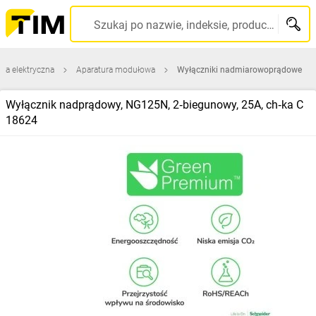
Szukaj po nazwie, indeksie, producencie, kodzie kreskowym...
ura elektryczna
Aparatura modułowa
Wyłączniki nadmiarowoprądowe
Wyłącznik nadprądowy, NG125N, 2‑biegunowy, 25A, ch‑ka C
18624