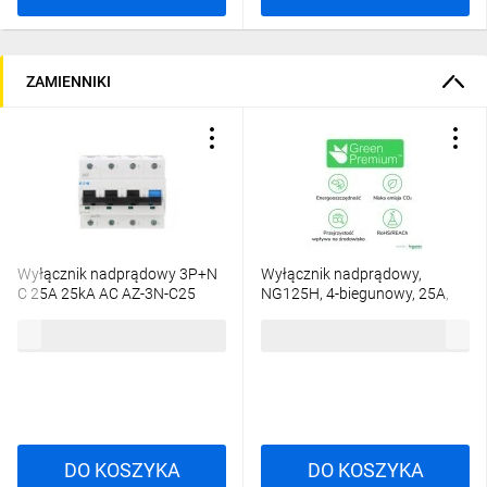
ZAMIENNIKI
Wyłącznik nadprądowy 3P+N
Wyłącznik nadprądowy,
C 25A 25kA AC AZ-3N-C25
NG125H, 4-biegunowy, 25A,
211778
ch-ka C 18735
1303,52 zł
brutto
1227,00 zł
brutto
DO KOSZYKA
DO KOSZYKA