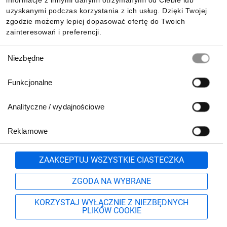
informacje z innymi danymi otrzymanymi od Ciebie lub
uzyskanymi podczas korzystania z ich usług. Dzięki Twojej
zgodzie możemy lepiej dopasować ofertę do Twoich
zainteresowań i preferencji.
Wybór
Niezbędne
zgody
Funkcjonalne
Analityczne / wydajnościowe
Reklamowe
Biuro Obsługi Klienta:
lub
801 500 700
71 37 61 600
Zgłoś
ZAAKCEPTUJ WSZYSTKIE CIASTECZKA
pn.-pt. 8:00-16:00
Formularz kontaktowy
ZGODA NA WYBRANE
KORZYSTAJ WYŁĄCZNIE Z NIEZBĘDNYCH
PLIKÓW COOKIE
Szukaj
Moje konto
Start
Więcej