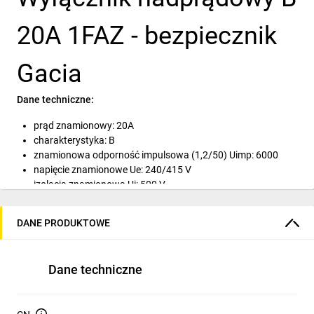
20A 1FAZ - bezpiecznik
Gacia
Dane techniczne:
prąd znamionowy: 20A
charakterystyka: B
znamionowa odporność impulsowa (1,2/50) Uimp: 6000
napięcie znamionowe Ue: 240/415 V
izolacja znamionowa Ui: 500 V
częstotliwość prądu Hz: 50/60
żywotność elektryczna: 6000
DANE PRODUKTOWE
żywotność mechaniczna: 100000
wskaźnik pozycji pracy: tak
stopień ochrony: IP 20
Dane techniczne
temp. składowania: -30/+70°C
temp. pracy: -30/+50°C
maksymalny przekrój przewodów łączeniowych: 25 mm2