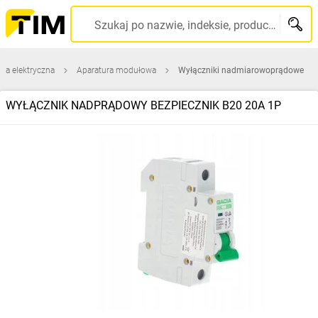
Szukaj po nazwie, indeksie, producencie, kodzie kreskowym...
ura elektryczna
Aparatura modułowa
Wyłączniki nadmiarowoprądowe
WYŁĄCZNIK NADPRĄDOWY BEZPIECZNIK B20 20A 1P