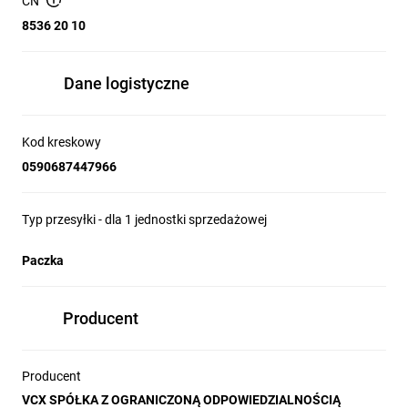
CN
moment dokręcenia zacisków łączeniowych: 3Nm
możliwość podłączenia za pomocą szyn grzebieniowych: tak
8536 20 10
Wykonanie zgodnie z normą IEC/EN 60898-1
Dane logistyczne
Kod kreskowy
0590687447966
Typ przesyłki - dla 1 jednostki sprzedażowej
Paczka
Producent
Producent
VCX SPÓŁKA Z OGRANICZONĄ ODPOWIEDZIALNOŚCIĄ