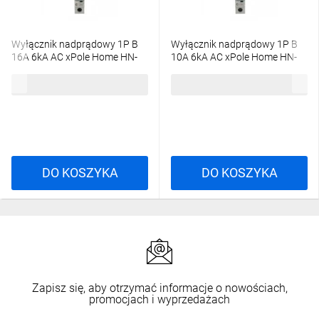
Wyłącznik nadprądowy 1P B
Wyłącznik nadprądowy 1P B
16A 6kA AC xPole Home HN-
10A 6kA AC xPole Home HN-
B16/1 194821
B10/1 194819
17,55 zł
brutto
18,57 zł
brutto
DO KOSZYKA
DO KOSZYKA
Zapisz się, aby otrzymać informacje o nowościach,
promocjach i wyprzedażach