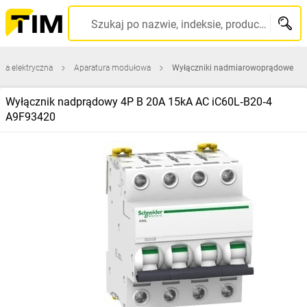
Szukaj po nazwie, indeksie, producencie, kodzie kreskowym...
ura elektryczna
Aparatura modułowa
Wyłączniki nadmiarowoprądowe
Wyłącznik nadprądowy 4P B 20A 15kA AC iC60L‑B20‑4
A9F93420