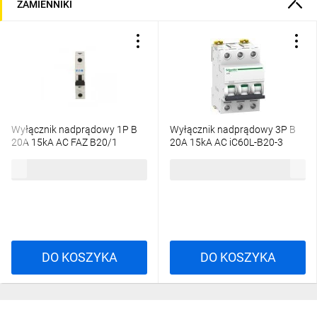
ZAMIENNIKI
Wyłącznik nadprądowy 1P B
Wyłącznik nadprądowy 3P B
20A 15kA AC FAZ B20/1
20A 15kA AC iC60L-B20-3
278536
A9F93320
49,46 zł
brutto
597,94 zł
brutto
DO KOSZYKA
DO KOSZYKA