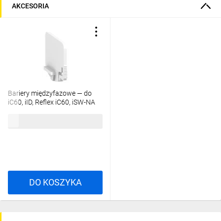
AKCESORIA
Bariery międzyfazowe — do
iC60, iID, Reflex iC60, iSW-NA
A9A27001
68,82 zł
brutto
DO KOSZYKA