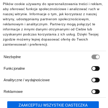
Plików cookie używamy do spersonalizowania treści i reklam,
aby oferować funkcje społecznościowe i analizować ruch w
Informacje
naszej witrynie. Informacje o tym, jak korzystasz z naszej
witryny, udostępniamy partnerom społecznościowym,
reklamowym i analitycznym. Partnerzy mogą połączyć te
Pobierz naszą aplikację mobilną:
informacje z innymi danymi otrzymanymi od Ciebie lub
uzyskanymi podczas korzystania z ich usług. Dzięki Twojej
zgodzie możemy lepiej dopasować ofertę do Twoich
zainteresowań i preferencji.
Wybór
Niezbędne
zgody
Funkcjonalne
Analityczne / wydajnościowe
Reklamowe
Biuro Obsługi Klienta:
lub
801 500 700
71 37 61 600
Zgłoś
ZAAKCEPTUJ WSZYSTKIE CIASTECZKA