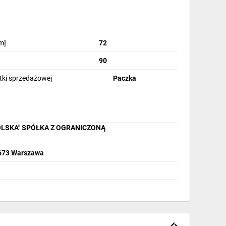
m]
72
90
stki sprzedażowej
Paczka
OLSKA" SPÓŁKA Z OGRANICZONĄ
2-673 Warszawa