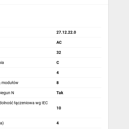
27.12.22.0
AC
32
ia
C
4
bą modułów
8
biegun N
Tak
olność łączeniowa wg IEC
10
a)
4