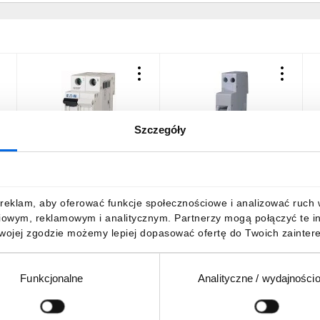
Szczegóły
Wyłącznik nadprądowy
Wyłącznik nadprądowy
W
1P+N C 16A 6kA AC PL6-
1P+N C 32A 6kA ETIMAT
1
4
C16/1N 106034
1N 002191127
C
70,00 zł
brutto
61,70 zł
brutto
1
reklam, aby oferować funkcje społecznościowe i analizować ruch w 
iowym, reklamowym i analitycznym. Partnerzy mogą połączyć te i
Twojej zgodzie możemy lepiej dopasować ofertę do Twoich zaintere
Funkcjonalne
Analityczne / wydajności
DO KOSZYKA
DO KOSZYKA