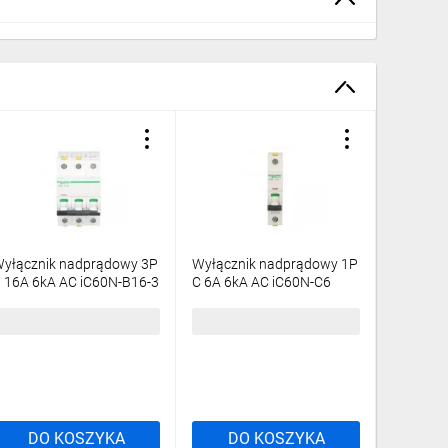
yłącznik nadprądowy 3P
Wyłącznik nadprądowy 1P
Wyłączn
 16A 6kA AC iC60N-B16-3
C 6A 6kA AC iC60N-C6
C 16A 6
cti9 A9F03316
Acti9 A9F04106
Acti9 A
3,33 zł
brutto
32,88 zł
brutto
26,36 z
DO KOSZYKA
DO KOSZYKA
DO