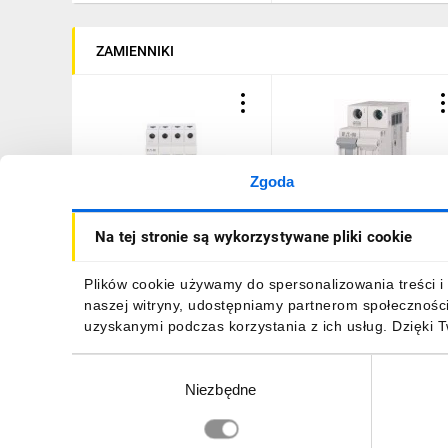
ZAMIENNIKI
Zgoda
Wyłącznik nadprądowy
Wyłącznik nadprądowy
Na tej stronie są wykorzystywane pliki cookie
3P+N C 32A 6kA AC xPole
1P+N C 32A 6kA AC xPole
Home HN-C32/3N 194914
Home HN-C32/1N 19485
149,01 zł
brutto
75,95 zł
brutto
Plików cookie używamy do spersonalizowania treści i 
naszej witryny, udostępniamy partnerom społecznośc
uzyskanymi podczas korzystania z ich usług. Dzięki 
Wybór
Niezbędne
zgody
DO KOSZYKA
DO KOSZYKA