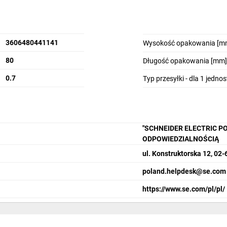
3606480441141
Wysokość opakowania [m
80
Długość opakowania [mm]
0.7
Typ przesyłki - dla 1 jedno
"SCHNEIDER ELECTRIC P
ODPOWIEDZIALNOŚCIĄ
ul. Konstruktorska 12, 0
poland.helpdesk@se.com
https://www.se.com/pl/pl/