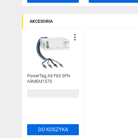
AKCESORIA
PowerTag A9 F63 3PN
A9MEM1570
904,57 zł
brutto
DO KOSZYKA