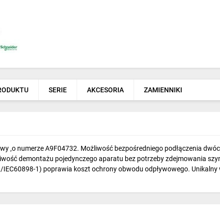
PRODUKTU
SERIE
AKCESORIA
ZAMIENNIKI
y ,o numerze A9F04732. Możliwość bezpośredniego podłączenia dwóch
ożliwość demontażu pojedynczego aparatu bez potrzeby zdejmowania szyn
N/IEC60898-1) poprawia koszt ochrony obwodu odpływowego. Unikalny ws