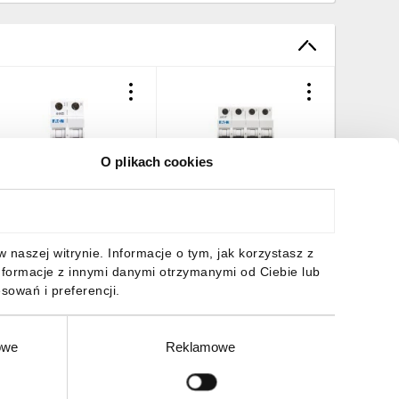
O plikach cookies
yłącznik nadprądowy
Wyłącznik nadprądowy
Wyłączn
P+N C 32A 6kA AC CLS6-
3P+N C 32A 6kA AC CLS6-
3+N C 3
32/1N-DP 270457
C32/3N-DP 270491
5SL6632
26,26 zł
brutto
247,83 zł
brutto
160,39 
naszej witrynie. Informacje o tym, jak korzystasz z
nformacje z innymi danymi otrzymanymi od Ciebie lub
sowań i preferencji.
owe
Reklamowe
DO KOSZYKA
DO KOSZYKA
DO