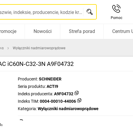
Szukaj po nazwie, indeksie, producencie, kodzie kreskowym...
Pomoc
romocje
Nowości
Strefa porad
Centrum 
wa
Wyłączniki nadmiarowoprądowe
 AC iC60N‑C32‑3N A9F04732
Producent:
SCHNEIDER
Seria produktu:
ACTI9
Indeks producenta:
A9F04732
Indeks TIM:
0004-00010-44006
Kategoria:
Wyłączniki nadmiarowoprądowe