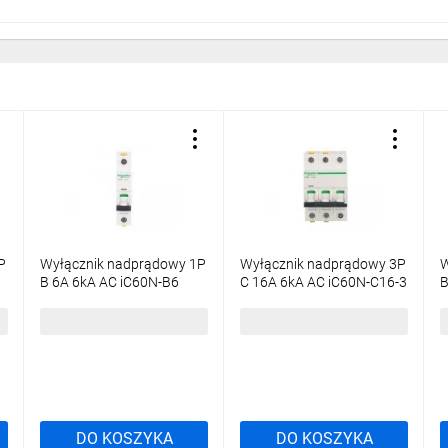
P
Wyłącznik nadprądowy 1P
Wyłącznik nadprądowy 3P
W
B 6A 6kA AC iC60N-B6
C 16A 6kA AC iC60N-C16-3
B
Acti9 A9F03106
Acti9 A9F04316
A
25,79 zł
brutto
91,46 zł
brutto
7
DO KOSZYKA
DO KOSZYKA