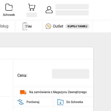
Zaloguj się / Załóż konto
i odkryj
Schowek
Usług
Cena:
Na zamówienie z Magazynu Zewnętrznego
Porównaj
Do Schowka