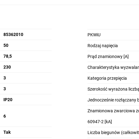
85362010
PKWiU
50
Rodzaj napięcia
78,5
Prąd znamionowy [A]
230
Charakterystyka wyzwalan
3
Kategoria przepięcia
3
Szerokość wyrażona licz
IP20
Jednocześnie rozłączany 
Znamionowa zwarciowa zd
6
60947-2 [kA]
Tak
Liczba biegunów (całkowit