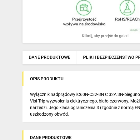
Ochrona odgromowa
Pompy ciepła
Osprzęt łączeniowy
Kliknij, aby przejść do galerii
Ogrzewanie
Elektronarzędzia i mierniki
DANE PRODUKTOWE
PLIKI I BEZPIECZEŃSTWO 
Domofony i dzwonki
OPIS PRODUKTU
Alarmy, monitoring, komunikacja
Napędy elektryczne
Wyłącznik nadprądowy iC60N-C32-3N C 32A 3N-biegunow
Visi-Trip wyzwolenia elektrycznego, biało-czerwony. M
Pneumatyka
narzędzi. Jego klasa ograniczenia 3 (zgodnie z normą E
uszkodzony obwód.
Dom i ogród
Klimatyzacja
DANE PRODUKTOWE