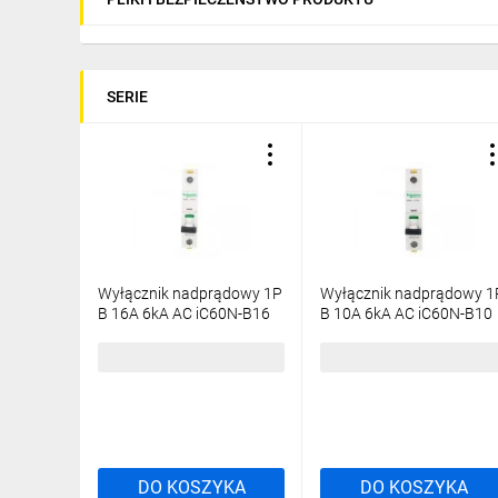
SERIE
Wyłącznik nadprądowy 1P
Wyłącznik nadprądowy 1
B 16A 6kA AC iC60N-B16
B 10A 6kA AC iC60N-B10
Acti9 A9F03116
Acti9 A9F03110
17,18 zł
brutto
19,41 zł
brutto
DO KOSZYKA
DO KOSZYKA