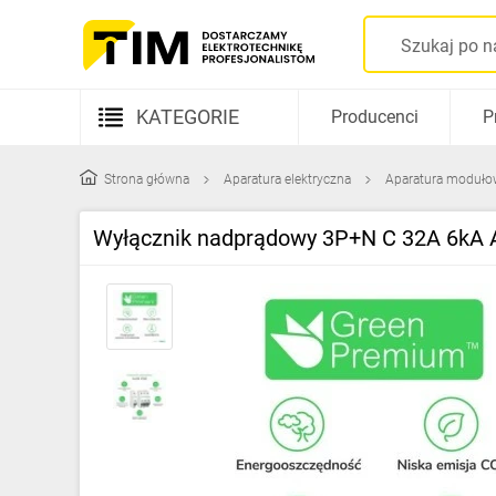
KATEGORIE
Producenci
P
Aparatura elektryczna
Strona główna
Aparatura elektryczna
Aparatura moduło
Kable i przewody
Wyłącznik nadprądowy 3P+N C 32A 6kA
Rozdzielnice i obudowy
Elementy prowadzenia kabli
Fotowoltaika
Gniazda i łączniki
Źródła światła
Oprawy oświetleniowe