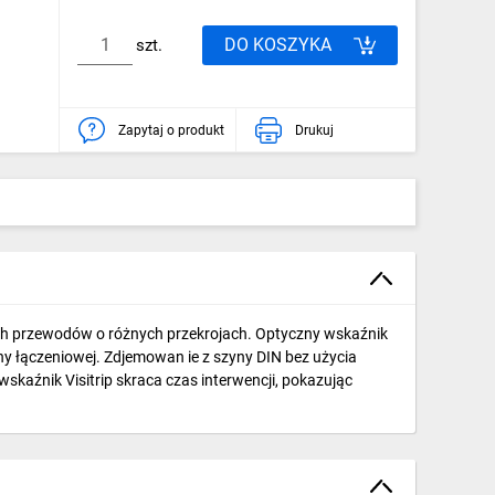
DO KOSZYKA
szt.
Zapytaj o produkt
Drukuj
 przewodów o różnych przekrojach. Optyczny wskaźnik
y łączeniowej. Zdjemowan ie z szyny DIN bez użycia
kaźnik Visitrip skraca czas interwencji, pokazując