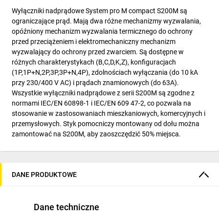
Wyłączniki nadprądowe System pro M compact S200M są
ograniczające prąd. Mają dwa różne mechanizmy wyzwalania,
opóźniony mechanizm wyzwalania termicznego do ochrony
przed przeciążeniem i elektromechaniczny mechanizm
wyzwalający do ochrony przed zwarciem. Są dostępne w
różnych charakterystykach (B,C,D,K,Z), konfiguracjach
(1P,1P+N,2P,3P,3P+N,4P), zdolnościach wyłączania (do 10 kA
przy 230/400 V AC) i prądach znamionowych (do 63A).
Wszystkie wyłączniki nadprądowe z serii S200M są zgodne z
normami IEC/EN 60898-1 i IEC/EN 609 47-2, co pozwala na
stosowanie w zastosowaniach mieszkaniowych, komercyjnych i
przemysłowych. Styk pomocniczy montowany od dołu można
zamontować na S200M, aby zaoszczędzić 50% miejsca.
DANE PRODUKTOWE
Dane techniczne