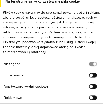
Na tej stronie są wykorzystywane pliki cookie
Dla kupujących
Plików cookie używamy do spersonalizowania treści i reklam,
aby oferować funkcje społecznościowe i analizować ruch w
Informacje
naszej witrynie. Informacje o tym, jak korzystasz z naszej
witryny, udostępniamy partnerom społecznościowym,
reklamowym i analitycznym. Partnerzy mogą połączyć te
Pobierz naszą aplikację mobilną:
informacje z innymi danymi otrzymanymi od Ciebie lub
uzyskanymi podczas korzystania z ich usług. Dzięki Twojej
zgodzie możemy lepiej dopasować ofertę do Twoich
zainteresowań i preferencji.
Wybór
Niezbędne
zgody
Funkcjonalne
Analityczne / wydajnościowe
Reklamowe
Biuro Obsługi Klienta: