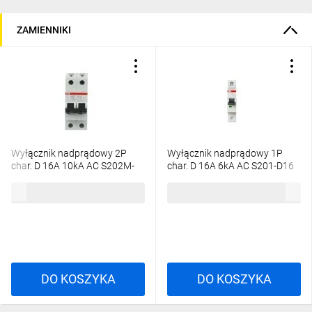
ZAMIENNIKI
Wyłącznik nadprądowy 2P
Wyłącznik nadprądowy 1P
char. D 16A 10kA AC S202M-
char. D 16A 6kA AC S201-D16
D16 2CDS272001R0161
2CDS251001R0161
224,77 zł
brutto
40,86 zł
brutto
DO KOSZYKA
DO KOSZYKA