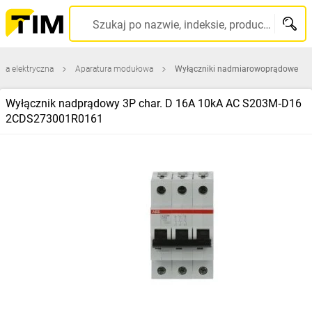
Szukaj po nazwie, indeksie, producencie, kodzie kreskowym...
ura elektryczna
Aparatura modułowa
Wyłączniki nadmiarowoprądowe
Wyłącznik nadprądowy 3P char. D 16A 10kA AC S203M‑D16
2CDS273001R0161