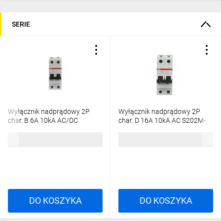
SERIE
Wyłącznik nadprądowy 2P
Wyłącznik nadprądowy 2P
char. B 6A 10kA AC/DC
char. D 16A 10kA AC S202M-
S202M-B6UC
D16 2CDS272001R0161
371,67 zł
brutto
224,77 zł
brutto
2CDS272061R0065
DO KOSZYKA
DO KOSZYKA