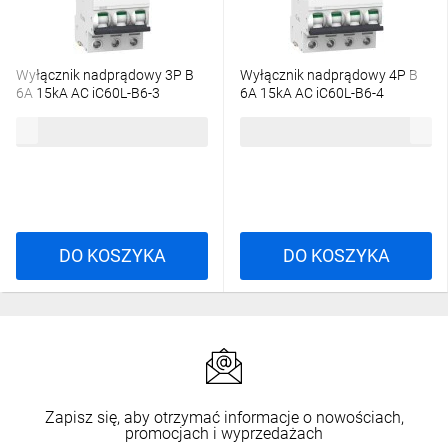
Wyłącznik nadprądowy 3P B
Wyłącznik nadprądowy 4P B
6A 15kA AC iC60L-B6-3
6A 15kA AC iC60L-B6-4
A9F93306
A9F93406
656,78 zł
brutto
934,68 zł
brutto
DO KOSZYKA
DO KOSZYKA
Zapisz się, aby otrzymać informacje o nowościach,
promocjach i wyprzedażach