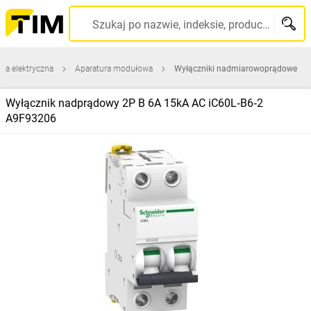
Szukaj po nazwie, indeksie, producencie, kodzie kreskowym...
ura elektryczna
Aparatura modułowa
Wyłączniki nadmiarowoprądowe
Wyłącznik nadprądowy 2P B 6A 15kA AC iC60L‑B6‑2
A9F93206