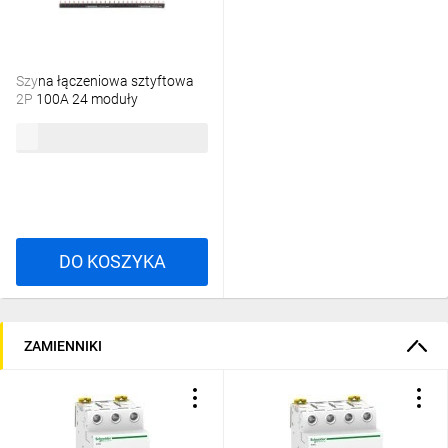
Szyna łączeniowa sztyftowa
2P 100A 24 moduły
A9XPH224
69,38 zł
brutto
DO KOSZYKA
ZAMIENNIKI