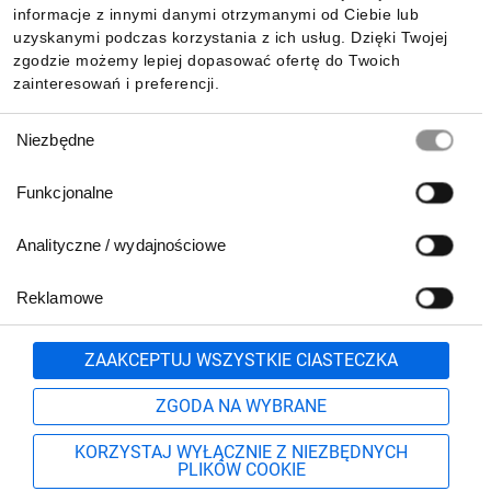
Pobierz naszą aplikację mobilną:
informacje z innymi danymi otrzymanymi od Ciebie lub
uzyskanymi podczas korzystania z ich usług. Dzięki Twojej
zgodzie możemy lepiej dopasować ofertę do Twoich
zainteresowań i preferencji.
Wybór
Niezbędne
zgody
Funkcjonalne
Analityczne / wydajnościowe
Reklamowe
Biuro Obsługi Klienta:
lub
801 500 700
71 37 61 600
Zgłoś
ZAAKCEPTUJ WSZYSTKIE CIASTECZKA
pn.-pt. 8:00-16:00
Formularz kontaktowy
ZGODA NA WYBRANE
KORZYSTAJ WYŁĄCZNIE Z NIEZBĘDNYCH
PLIKÓW COOKIE