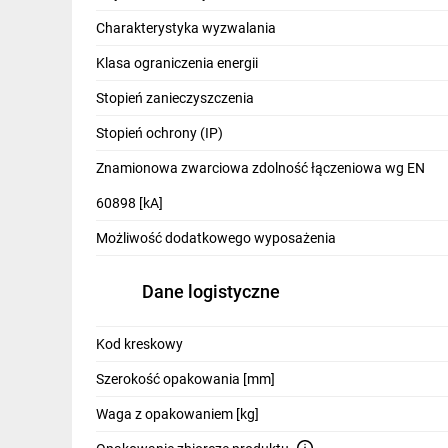
IT, GSM
Charakterystyka wyzwalania
Odzież ochronna i BHP
Klasa ograniczenia energii
Inne
Stopień zanieczyszczenia
Stopień ochrony (IP)
Budowa i Remont
Znamionowa zwarciowa zdolność łączeniowa wg EN
Elektronika
60898 [kA]
Smart home
Możliwość dodatkowego wyposażenia
Elektromobilność
Dane logistyczne
Telewizja naziemna i satelitarna
Wentylacja i rekuperacja
Kod kreskowy
Szerokość opakowania [mm]
Waga z opakowaniem [kg]