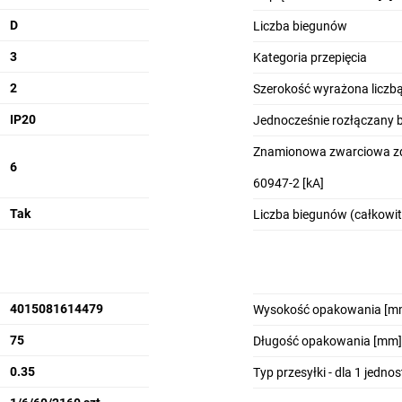
D
Liczba biegunów
3
Kategoria przepięcia
2
Szerokość wyrażona licz
IP20
Jednocześnie rozłączany 
Znamionowa zwarciowa zd
6
60947-2 [kA]
Tak
Liczba biegunów (całkowit
4015081614479
Wysokość opakowania [m
75
Długość opakowania [mm]
0.35
Typ przesyłki - dla 1 jedno