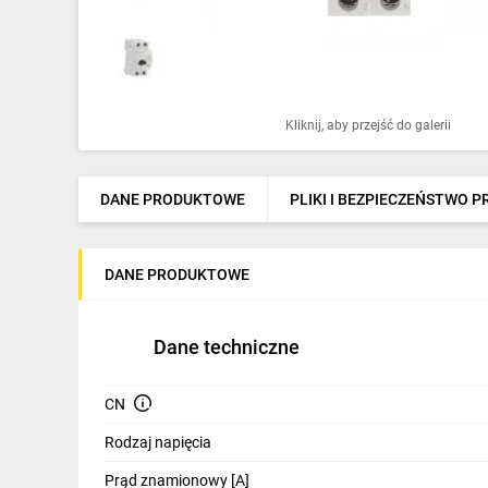
Ochrona odgromowa
Pompy ciepła
Osprzęt łączeniowy
Kliknij, aby przejść do galerii
Ogrzewanie
Elektronarzędzia i mierniki
DANE PRODUKTOWE
PLIKI I BEZPIECZEŃSTWO 
Domofony i dzwonki
DANE PRODUKTOWE
Alarmy, monitoring, komunikacja
Napędy elektryczne
Dane techniczne
Pneumatyka
CN
Dom i ogród
Rodzaj napięcia
Klimatyzacja
Prąd znamionowy [A]