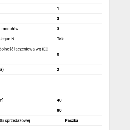
1
3
bą modułów
3
biegun N
Tak
olność łączeniowa wg IEC
0
a)
2
m]
40
80
stki sprzedażowej
Paczka