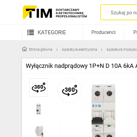
KATEGORIE
Producenci
P
Aparatura elektryczna
Strona główna
Aparatura elektryczna
Aparatura moduło
Kable i przewody
Wyłącznik nadprądowy 1P+N D 10A 6kA
Rozdzielnice i obudowy
Elementy prowadzenia kabli
Fotowoltaika
Gniazda i łączniki
Źródła światła
Oprawy oświetleniowe