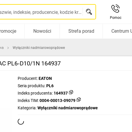
Szukaj po nazwie, indeksie, producencie, kodzie kreskowym...
Pomoc
romocje
Nowości
Strefa porad
Centrum 
wa
Wyłączniki nadmiarowoprądowe
 AC PL6‑D10/1N 164937
Producent:
EATON
Seria produktu:
PL6
Indeks producenta:
164937
Indeks TIM:
0004-00013-09079
Kategoria:
Wyłączniki nadmiarowoprądowe