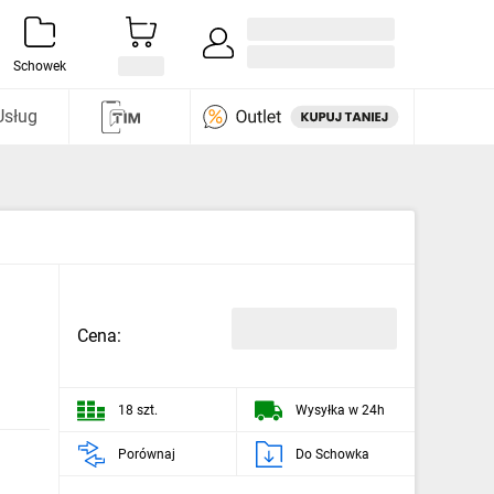
Zaloguj się / Załóż konto
i odkryj
Schowek
Usług
Cena:
18 szt.
Wysyłka w 24h
Porównaj
Do Schowka