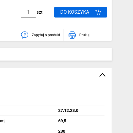
DO KOSZYKA
szt.
Zapytaj o produkt
Drukuj
27.12.23.0
mm]
69,5
230