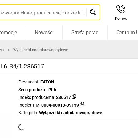
Szukaj po nazwie, indeksie, producencie, kodzie kreskowym...
Pomoc
romocje
Nowości
Strefa porad
Centrum 
wa
Wyłączniki nadmiarowoprądowe
PL6‑B4/1 286517
Producent:
EATON
Seria produktu:
PL6
Indeks producenta:
286517
Indeks TIM:
0004-00013-09159
Kategoria:
Wyłączniki nadmiarowoprądowe