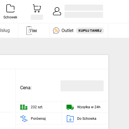
Zaloguj się / Załóż konto
i odkryj
Schowek
Usług
Cena:
232 szt.
Wysyłka w 24h
Porównaj
Do Schowka