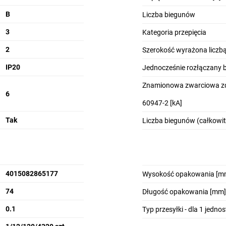
B
Liczba biegunów
3
Kategoria przepięcia
2
Szerokość wyrażona licz
IP20
Jednocześnie rozłączany 
Znamionowa zwarciowa zd
6
60947-2 [kA]
Tak
Liczba biegunów (całkowit
4015082865177
Wysokość opakowania [m
74
Długość opakowania [mm]
0.1
Typ przesyłki - dla 1 jedno