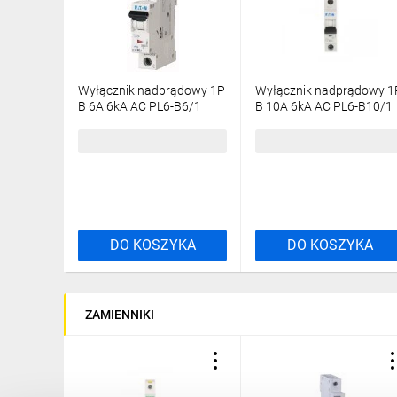
Wyłącznik nadprądowy 1P
Wyłącznik nadprądowy 1
B 6A 6kA AC PL6-B6/1
B 10A 6kA AC PL6-B10/1
286518
286519
24,56 zł
brutto
19,37 zł
brutto
DO KOSZYKA
DO KOSZYKA
ZAMIENNIKI