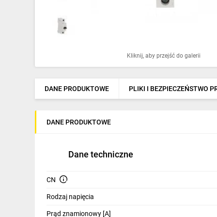
Ochrona odgromowa
Pompy ciepła
Osprzęt łączeniowy
Kliknij, aby przejść do galerii
Ogrzewanie
Elektronarzędzia i mierniki
DANE PRODUKTOWE
PLIKI I BEZPIECZEŃSTWO 
Domofony i dzwonki
DANE PRODUKTOWE
Alarmy, monitoring, komunikacja
Napędy elektryczne
Dane techniczne
Pneumatyka
CN
Dom i ogród
Rodzaj napięcia
Klimatyzacja
Prąd znamionowy [A]