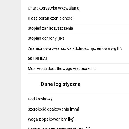
IT, GSM
Charakterystyka wyzwalania
Odzież ochronna i BHP
Klasa ograniczenia energii
Inne
Stopień zanieczyszczenia
Stopień ochrony (IP)
Budowa i Remont
Znamionowa zwarciowa zdolność łączeniowa wg EN
Elektronika
60898 [kA]
Smart home
Możliwość dodatkowego wyposażenia
Elektromobilność
Dane logistyczne
Energetyka wiatrowa
Telewizja naziemna i satelitarna
Kod kreskowy
Wentylacja i rekuperacja
Szerokość opakowania [mm]
Waga z opakowaniem [kg]