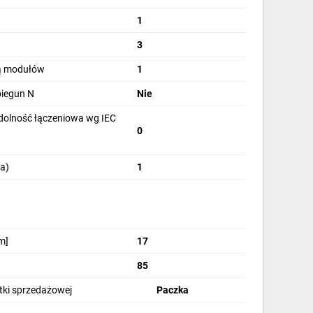
1
3
bą modułów
1
biegun N
Nie
olność łączeniowa wg IEC
0
a)
1
m]
17
85
stki sprzedażowej
Paczka