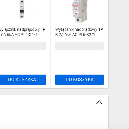
yłącznik nadprądowy 1P
Wyłącznik nadprądowy 1P
Wyłączn
 6A 6kA AC PL6-C6/1
B 2A 6kA AC PL6-B2/1
C 4A 6kA
86530
286516
286529
6,94 zł
brutto
52,52 zł
brutto
48,43 z
DO KOSZYKA
DO KOSZYKA
DO