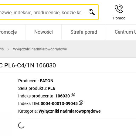
Szukaj po nazwie, indeksie, producencie, kodzie kreskowym...
Pomoc
romocje
Nowości
Strefa porad
Centrum 
wa
Wyłączniki nadmiarowoprądowe
AC PL6‑C4/1N 106030
Producent:
EATON
Seria produktu:
PL6
Indeks producenta:
106030
Indeks TIM:
0004-00013-09045
Kategoria:
Wyłączniki nadmiarowoprądowe