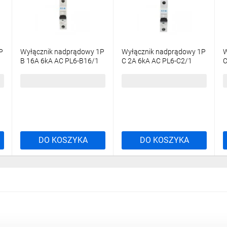
P
Wyłącznik nadprądowy 1P
Wyłącznik nadprądowy 1P
W
B 16A 6kA AC PL6-B16/1
C 2A 6kA AC PL6-C2/1
C
286521
286528
2
18,31 zł
brutto
51,06 zł
brutto
3
DO KOSZYKA
DO KOSZYKA