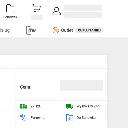
Zaloguj się / Załóż konto
i odkryj
Schowek
Usług
Cena:
27 szt.
Wysyłka w 24h
Porównaj
Do Schowka