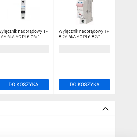
yłącznik nadprądowy 1P
Wyłącznik nadprądowy 1P
Wyłączn
 6A 6kA AC PL6-C6/1
B 2A 6kA AC PL6-B2/1
C 4A 6kA
86530
286516
286529
6,94 zł
brutto
52,52 zł
brutto
48,43 z
DO KOSZYKA
DO KOSZYKA
DO