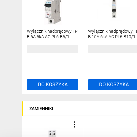
Wyłącznik nadprądowy 1P
Wyłącznik nadprądowy 1
B 6A 6kA AC PL6-B6/1
B 10A 6kA AC PL6-B10/1
286518
286519
24,56 zł
brutto
19,37 zł
brutto
DO KOSZYKA
DO KOSZYKA
ZAMIENNIKI