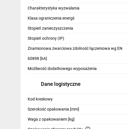
IT, GSM
Charakterystyka wyzwalania
Odzież ochronna i BHP
Klasa ograniczenia energii
Inne
Stopień zanieczyszczenia
Stopień ochrony (IP)
Budowa i Remont
Znamionowa zwarciowa zdolność łączeniowa wg EN
Elektronika
60898 [kA]
Smart home
Możliwość dodatkowego wyposażenia
Elektromobilność
Dane logistyczne
Energetyka wiatrowa
Telewizja naziemna i satelitarna
Kod kreskowy
Wentylacja i rekuperacja
Szerokość opakowania [mm]
Waga z opakowaniem [kg]