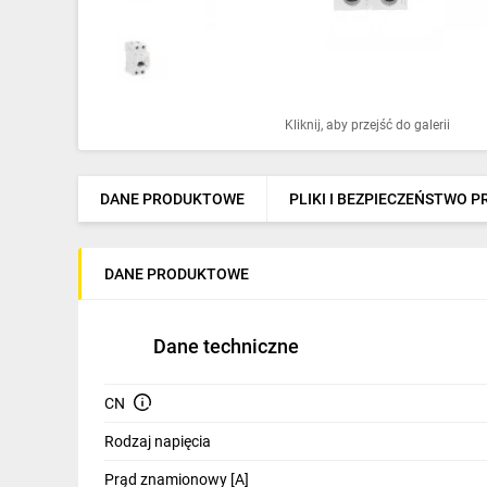
Ochrona odgromowa
Pompy ciepła
Osprzęt łączeniowy
Kliknij, aby przejść do galerii
Ogrzewanie
Elektronarzędzia i mierniki
DANE PRODUKTOWE
PLIKI I BEZPIECZEŃSTWO 
Domofony i dzwonki
DANE PRODUKTOWE
Alarmy, monitoring, komunikacja
Napędy elektryczne
Dane techniczne
Pneumatyka
CN
Dom i ogród
Rodzaj napięcia
Klimatyzacja
Prąd znamionowy [A]