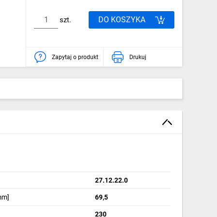
DO KOSZYKA
szt.
Zapytaj o produkt
Drukuj
27.12.22.0
mm]
69,5
230