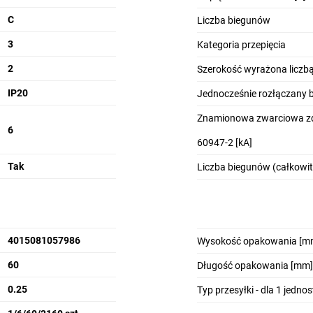
C
Liczba biegunów
3
Kategoria przepięcia
2
Szerokość wyrażona licz
IP20
Jednocześnie rozłączany 
Znamionowa zwarciowa zd
6
60947-2 [kA]
Tak
Liczba biegunów (całkowit
4015081057986
Wysokość opakowania [m
60
Długość opakowania [mm]
0.25
Typ przesyłki - dla 1 jedno