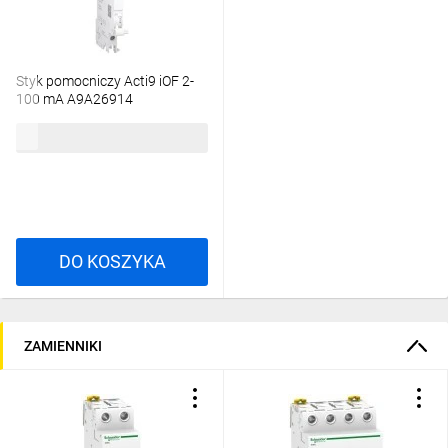
Styk pomocniczy Acti9 iOF 2-
100 mA A9A26914
84,30 zł
brutto
DO KOSZYKA
ZAMIENNIKI