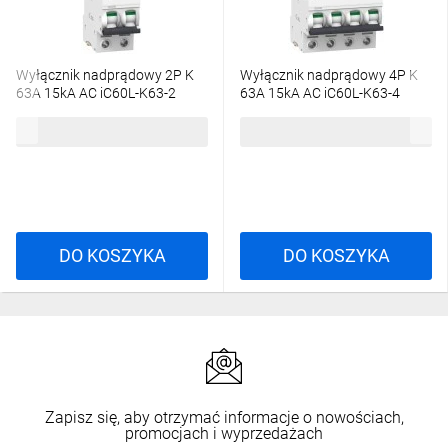
Wyłącznik nadprądowy 2P K
Wyłącznik nadprądowy 4P K
63A 15kA AC iC60L-K63-2
63A 15kA AC iC60L-K63-4
A9F95263
A9F95463
846,86 zł
brutto
1435,26 zł
brutto
DO KOSZYKA
DO KOSZYKA
Zapisz się, aby otrzymać informacje o nowościach,
promocjach i wyprzedażach