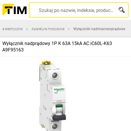
Szukaj po nazwie, indeksie, producencie, kodzie kreskowym...
ura elektryczna
Aparatura modułowa
Wyłączniki nadmiarowoprądowe
Wyłącznik nadprądowy 1P K 63A 15kA AC iC60L‑K63
A9F95163