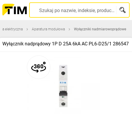
Szukaj po nazwie, indeksie, producencie, kodzie kreskowym...
ura elektryczna
Aparatura modułowa
Wyłączniki nadmiarowoprądowe
Wyłącznik nadprądowy 1P D 25A 6kA AC PL6‑D25/1 286547