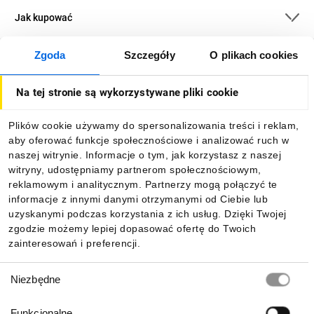
Jak kupować
Zgoda
Szczegóły
O plikach cookies
O firmie
Na tej stronie są wykorzystywane pliki cookie
Dla kupujących
Plików cookie używamy do spersonalizowania treści i reklam,
aby oferować funkcje społecznościowe i analizować ruch w
Informacje
naszej witrynie. Informacje o tym, jak korzystasz z naszej
witryny, udostępniamy partnerom społecznościowym,
reklamowym i analitycznym. Partnerzy mogą połączyć te
Pobierz naszą aplikację mobilną:
informacje z innymi danymi otrzymanymi od Ciebie lub
uzyskanymi podczas korzystania z ich usług. Dzięki Twojej
zgodzie możemy lepiej dopasować ofertę do Twoich
zainteresowań i preferencji.
Wybór
Niezbędne
zgody
Funkcjonalne