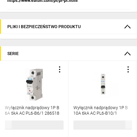
https://www.eaton.com/pl/pl-pl.html
PLIKI I BEZPIECZEŃSTWO PRODUKTU
SERIE
Wyłącznik nadprądowy 1P B
Wyłącznik nadprądowy 1P B
6A 6kA AC PL6-B6/1 286518
10A 6kA AC PL6-B10/1
286519
24,56 zł
brutto
19,37 zł
brutto