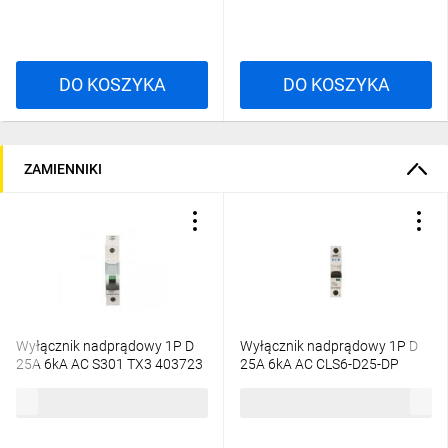
DO KOSZYKA
DO KOSZYKA
ZAMIENNIKI
Wyłącznik nadprądowy 1P D
Wyłącznik nadprądowy 1P D
25A 6kA AC S301 TX3 403723
25A 6kA AC CLS6-D25-DP
270366
36,67 zł
brutto
56,81 zł
brutto