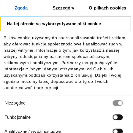
Zgoda
Szczegóły
O plikach cookies
O firmie
Na tej stronie są wykorzystywane pliki cookie
Dla kupujących
Plików cookie używamy do spersonalizowania treści i reklam,
aby oferować funkcje społecznościowe i analizować ruch w
Informacje
naszej witrynie. Informacje o tym, jak korzystasz z naszej
witryny, udostępniamy partnerom społecznościowym,
reklamowym i analitycznym. Partnerzy mogą połączyć te
Pobierz naszą aplikację mobilną:
informacje z innymi danymi otrzymanymi od Ciebie lub
uzyskanymi podczas korzystania z ich usług. Dzięki Twojej
zgodzie możemy lepiej dopasować ofertę do Twoich
zainteresowań i preferencji.
Wybór
Niezbędne
zgody
Funkcjonalne
Analityczne / wydajnościowe