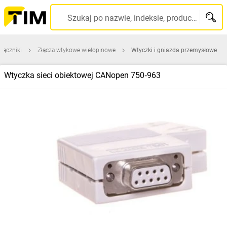
Szukaj po nazwie, indeksie, producencie, kodzie kreskowym...
 łączniki
Złącza wtykowe wielopinowe
Wtyczki i gniazda przemysłowe
Wtyczka sieci obiektowej CANopen 750‑963