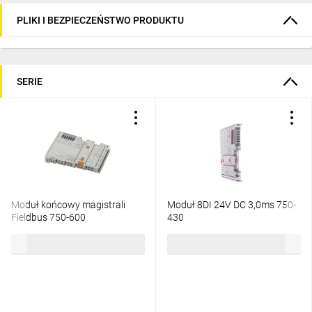
PLIKI I BEZPIECZEŃSTWO PRODUKTU
SERIE
Moduł końcowy magistrali
Moduł 8DI 24V DC 3,0ms 750-
Fieldbus 750-600
430
86,99 zł
brutto
360,39 zł
brutto