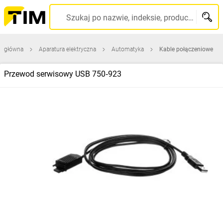
Szukaj po nazwie, indeksie, producencie, kodzie kreskowym...
a główna
Aparatura elektryczna
Automatyka
Kable połączeniowe
Przewod serwisowy USB 750‑923